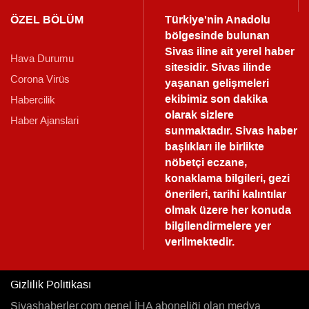
ÖZEL BÖLÜM
Türkiye'nin Anadolu
bölgesinde bulunan
Sivas iline ait yerel haber
Hava Durumu
sitesidir. Sivas ilinde
Corona Virüs
yaşanan gelişmeleri
ekibimiz son dakika
Habercilik
olarak sizlere
Haber Ajanslari
sunmaktadır.
Sivas haber
başlıkları ile birlikte
nöbetçi eczane,
konaklama bilgileri, gezi
önerileri, tarihi kalıntılar
olmak üzere her konuda
bilgilendirmelere yer
verilmektedir.
Gizlilik Politikası
Sivashaberler.com genel İHA aboneliği olan medya