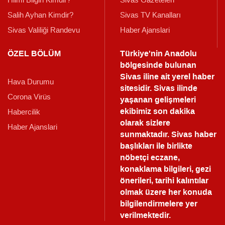
Hilmi Bilgin Kimdir?
Sivas Gazeteleri
Salih Ayhan Kimdir?
Sivas TV Kanalları
Sivas Valiliği Randevu
Haber Ajanslari
ÖZEL BÖLÜM
Türkiye'nin Anadolu
bölgesinde bulunan
Sivas iline ait yerel haber
Hava Durumu
sitesidir. Sivas ilinde
Corona Virüs
yaşanan gelişmeleri
ekibimiz son dakika
Habercilik
olarak sizlere
Haber Ajanslari
sunmaktadır.
Sivas haber
başlıkları ile birlikte
nöbetçi eczane,
konaklama bilgileri, gezi
önerileri, tarihi kalıntılar
olmak üzere her konuda
bilgilendirmelere yer
verilmektedir.