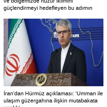
ve bölgemizde huzur iklimini
güçlendirmeyi hedefleyen bu adımın
hayırlara vesile olmasını diliyorum”
İran’dan Hürmüz açıklaması: ‘Umman ile
ulaşım güzergahına ilişkin mutabakata