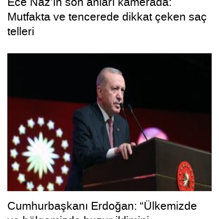
Ece Naz’ın son anları kamerada:
Mutfakta ve tencerede dikkat çeken saç
telleri
Cumhurbaşkanı Erdoğan: “Ülkemizde