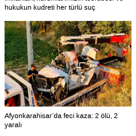
hukukun kudreti her türlü suç
yapılanmasından üstündür”
Afyonkarahisar’da feci kaza: 2 ölü, 2
yaralı