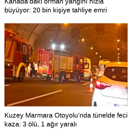
Kanada’daki orman yangını hızla
büyüyor: 20 bin kişiye tahliye emri
Kuzey Marmara Otoyolu’nda tünelde feci
kaza: 3 ölü, 1 ağır yaralı