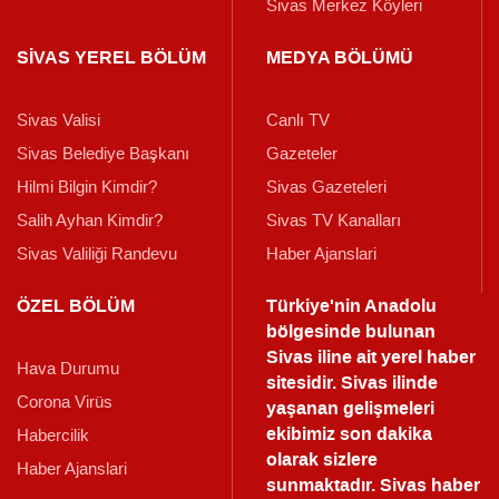
Sivas Merkez Köyleri
SİVAS YEREL BÖLÜM
MEDYA BÖLÜMÜ
Sivas Valisi
Canlı TV
Sivas Belediye Başkanı
Gazeteler
Hilmi Bilgin Kimdir?
Sivas Gazeteleri
Salih Ayhan Kimdir?
Sivas TV Kanalları
Sivas Valiliği Randevu
Haber Ajanslari
ÖZEL BÖLÜM
Türkiye'nin Anadolu
bölgesinde bulunan
Sivas iline ait yerel haber
Hava Durumu
sitesidir. Sivas ilinde
Corona Virüs
yaşanan gelişmeleri
ekibimiz son dakika
Habercilik
olarak sizlere
Haber Ajanslari
sunmaktadır.
Sivas haber