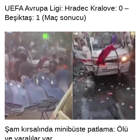
UEFA Avrupa Ligi: Hradec Kralove: 0 –
Beşiktaş: 1 (Maç sonucu)
Şam kırsalında minibüste patlama: Ölü
ve yaralılar var