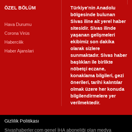
ÖZEL BÖLÜM
Türkiye'nin Anadolu
bölgesinde bulunan
Sivas iline ait yerel haber
Hava Durumu
sitesidir. Sivas ilinde
Corona Virüs
yaşanan gelişmeleri
ekibimiz son dakika
Habercilik
olarak sizlere
Haber Ajanslari
sunmaktadır.
Sivas haber
başlıkları ile birlikte
nöbetçi eczane,
konaklama bilgileri, gezi
önerileri, tarihi kalıntılar
olmak üzere her konuda
bilgilendirmelere yer
verilmektedir.
Gizlilik Politikası
Sivashaberler.com genel İHA aboneliği olan medya