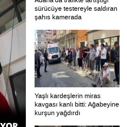
Adana’da trafikte tartıştığı
sürücüye testereyle saldıran
şahıs kamerada
Yaşlı kardeşlerin miras
kavgası kanlı bitti: Ağabeyine
kurşun yağdırdı