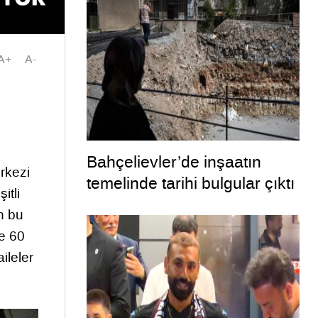
A+
A-
Bahçelievler’de inşaatın
rkezi
temelinde tarihi bulgular çıktı
itli
an bu
ne 60
ileler