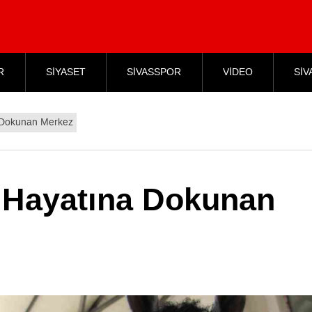
R
SİYASET
SİVASSPOR
VİDEO
SİV
a Dokunan Merkez
n Hayatına Dokunan