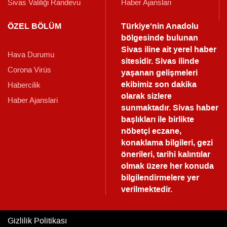
Sivas Valiliği Randevu
Haber Ajanslari
ÖZEL BÖLÜM
Türkiye'nin Anadolu
bölgesinde bulunan
Sivas iline ait yerel haber
Hava Durumu
sitesidir. Sivas ilinde
Corona Virüs
yaşanan gelişmeleri
ekibimiz son dakika
Habercilik
olarak sizlere
Haber Ajanslari
sunmaktadır.
Sivas haber
başlıkları ile birlikte
nöbetçi eczane,
konaklama bilgileri, gezi
önerileri, tarihi kalıntılar
olmak üzere her konuda
bilgilendirmelere yer
verilmektedir.
Gizlilik Politikası