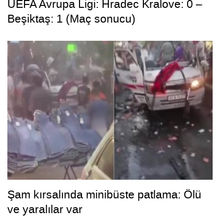
UEFA Avrupa Ligi: Hradec Kralove: 0 –
Beşiktaş: 1 (Maç sonucu)
Şam kırsalında minibüste patlama: Ölü
ve yaralılar var