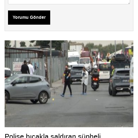
Yorumu Gönder
Polise bıçakla saldıran şüpheli