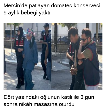
Mersin’de patlayan domates konservesi
9 aylık bebeği yaktı
Dört yaşındaki oğlunun katili ile 3 gün
sonra nikâh masasına oturdu