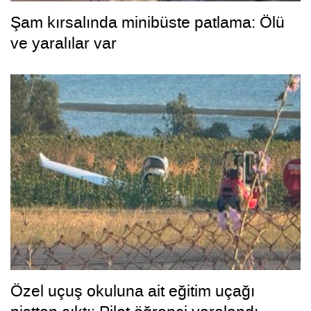
Şam kırsalında minibüste patlama: Ölü
ve yaralılar var
Özel uçuş okuluna ait eğitim uçağı