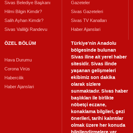
Sivas Belediye Başkanı
Gazeteler
Hilmi Bilgin Kimdir?
Sivas Gazeteleri
Salih Ayhan Kimdir?
Sivas TV Kanalları
Sivas Valiliği Randevu
Haber Ajanslari
ÖZEL BÖLÜM
Türkiye'nin Anadolu
bölgesinde bulunan
Sivas iline ait yerel haber
Hava Durumu
sitesidir. Sivas ilinde
Corona Virüs
yaşanan gelişmeleri
ekibimiz son dakika
Habercilik
olarak sizlere
Haber Ajanslari
sunmaktadır.
Sivas haber
başlıkları ile birlikte
nöbetçi eczane,
konaklama bilgileri, gezi
önerileri, tarihi kalıntılar
olmak üzere her konuda
bilgilendirmelere yer