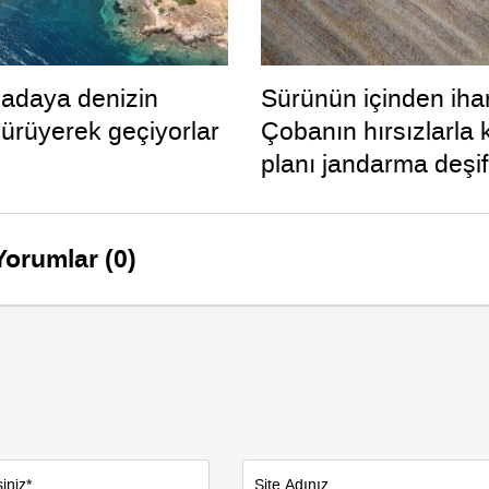
adaya denizin
Sürünün içinden ihan
yürüyerek geçiyorlar
Çobanın hırsızlarla
planı jandarma deşifr
Yorumlar (0)