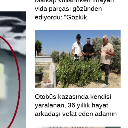
Matkap kullanırken fırlayan
vida parçası gözünden
ediyordu: “Gözlük
kullanmadım böyle oldu”
Otobüs kazasında kendisi
yaralanan, 36 yıllık hayat
arkadaşı vefat eden adamın
uykuya dalan şoförü