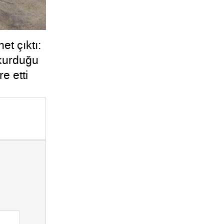
et çıktı:
 kurduğu
e etti