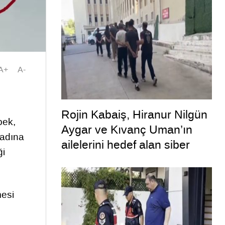
defalarca uyardığı ortaya
çıktı
A+
A-
Rojin Kabaiş, Hiranur Nilgün
pek,
Aygar ve Kıvanç Uman’ın
 adına
ailelerini hedef alan siber
ği
zorbalara operasyon
mesi