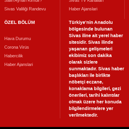
Salih Ayhan Kimdir?
Sivas TV Kanalları
Sivas Valiliği Randevu
Haber Ajanslari
ÖZEL BÖLÜM
Türkiye'nin Anadolu
bölgesinde bulunan
Sivas iline ait yerel haber
Hava Durumu
sitesidir. Sivas ilinde
Corona Virüs
yaşanan gelişmeleri
ekibimiz son dakika
Habercilik
olarak sizlere
Haber Ajanslari
sunmaktadır.
Sivas haber
başlıkları ile birlikte
nöbetçi eczane,
konaklama bilgileri, gezi
önerileri, tarihi kalıntılar
olmak üzere her konuda
bilgilendirmelere yer
verilmektedir.