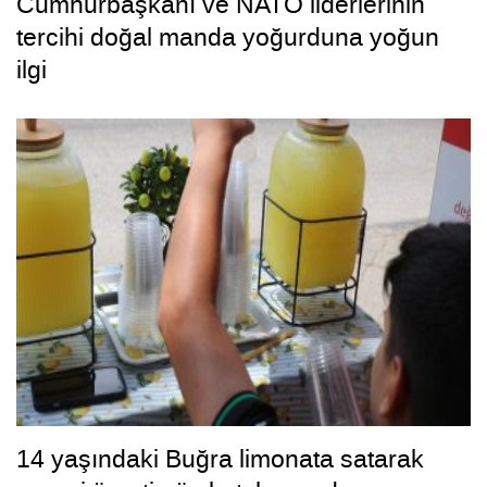
Cumhurbaşkanı ve NATO liderlerinin
tercihi doğal manda yoğurduna yoğun
ilgi
14 yaşındaki Buğra limonata satarak