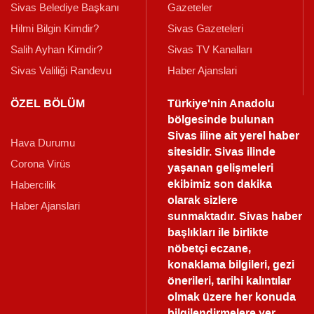
Sivas Belediye Başkanı
Gazeteler
Hilmi Bilgin Kimdir?
Sivas Gazeteleri
Salih Ayhan Kimdir?
Sivas TV Kanalları
Sivas Valiliği Randevu
Haber Ajanslari
ÖZEL BÖLÜM
Türkiye'nin Anadolu
bölgesinde bulunan
Sivas iline ait yerel haber
Hava Durumu
sitesidir. Sivas ilinde
Corona Virüs
yaşanan gelişmeleri
ekibimiz son dakika
Habercilik
olarak sizlere
Haber Ajanslari
sunmaktadır.
Sivas haber
başlıkları ile birlikte
nöbetçi eczane,
konaklama bilgileri, gezi
önerileri, tarihi kalıntılar
olmak üzere her konuda
bilgilendirmelere yer