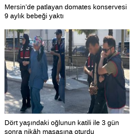
Mersin’de patlayan domates konservesi
9 aylık bebeği yaktı
Dört yaşındaki oğlunun katili ile 3 gün
sonra nikâh masasına oturdu