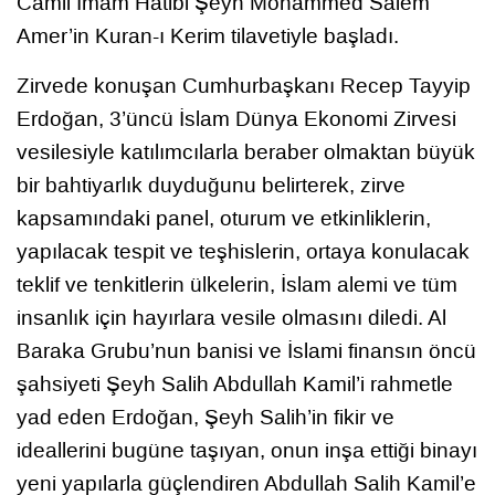
Camii İmam Hatibi Şeyh Mohammed Salem
Amer’in Kuran-ı Kerim tilavetiyle başladı.
Zirvede konuşan Cumhurbaşkanı Recep Tayyip
Erdoğan, 3’üncü İslam Dünya Ekonomi Zirvesi
vesilesiyle katılımcılarla beraber olmaktan büyük
bir bahtiyarlık duyduğunu belirterek, zirve
kapsamındaki panel, oturum ve etkinliklerin,
yapılacak tespit ve teşhislerin, ortaya konulacak
teklif ve tenkitlerin ülkelerin, İslam alemi ve tüm
insanlık için hayırlara vesile olmasını diledi. Al
Baraka Grubu’nun banisi ve İslami finansın öncü
şahsiyeti Şeyh Salih Abdullah Kamil’i rahmetle
yad eden Erdoğan, Şeyh Salih’in fikir ve
ideallerini bugüne taşıyan, onun inşa ettiği binayı
yeni yapılarla güçlendiren Abdullah Salih Kamil’e