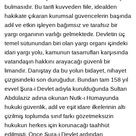
bulmasıdır. Bu tarifi kuvveden fiile, idealden
hakikate çıkaran kurumsal güvencelerin başında
adil ve etkin işleyen bağımsız ve tarafsız bir
yargı organının varlığı gelmektedir. Devletin üç
temel sütunundan biri olan yargı organı içindeki
idari yargı yolu, kamunun tasarrufları karşısında
vatandaşın hakkını arayacağı güvenli bir
limandır. Danıştay da bu yolun bidayet, nihayet
çizgisindeki son duruğudur. Bundan tam 158 yıl
evvel Şura-i Devlet adıyla kurulduğunda Sultan
Abdülaziz adına okunan Nutk-ı Hümayunda
hukuki güvenlik, adil ve eşit idare ilkelerinin altı
çizilmiş toplumda sınıf farkı gözetmeksizin
hukukun herkes için korunacağı taahhüt
edilmişti. Önce Şura-i Devlet ardından