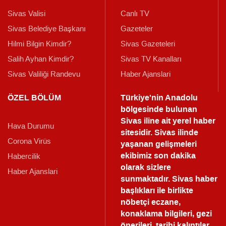
Sivas Valisi
Canlı TV
Sivas Belediye Başkanı
Gazeteler
Hilmi Bilgin Kimdir?
Sivas Gazeteleri
Salih Ayhan Kimdir?
Sivas TV Kanalları
Sivas Valiliği Randevu
Haber Ajanslari
ÖZEL BÖLÜM
Türkiye'nin Anadolu
bölgesinde bulunan
Sivas iline ait yerel haber
Hava Durumu
sitesidir. Sivas ilinde
Corona Virüs
yaşanan gelişmeleri
ekibimiz son dakika
Habercilik
olarak sizlere
Haber Ajanslari
sunmaktadır.
Sivas haber
başlıkları ile birlikte
nöbetçi eczane,
konaklama bilgileri, gezi
önerileri, tarihi kalıntılar