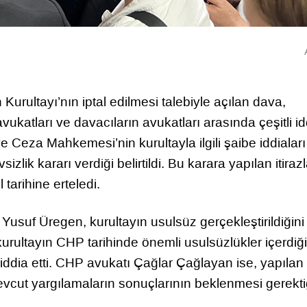
urultayı’nın iptal edilmesi talebiyle açılan dava,
atları ve davacıların avukatları arasında çeşitli id
Ceza Mahkemesi’nin kurultayla ilgili şaibe iddiaları
ik kararı verdiği belirtildi. Bu karara yapılan itirazl
arihine erteledi.
 Yusuf Üregen, kurultayın usulsüz gerçekleştirildiğin
, kurultayın CHP tarihinde önemli usulsüzlükler içerdiğ
 iddia etti. CHP avukatı Çağlar Çağlayan ise, yapılan
vcut yargılamaların sonuçlarının beklenmesi gerekti