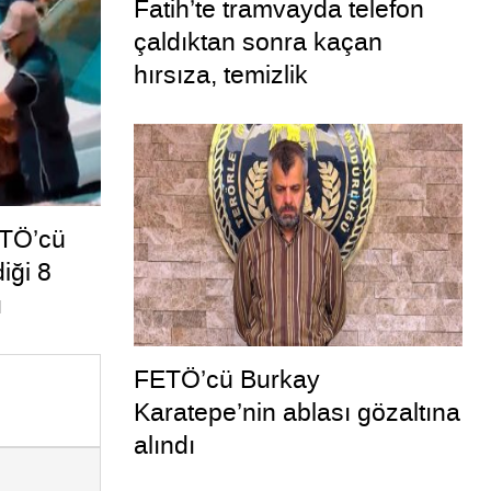
Fatih’te tramvayda telefon
çaldıktan sonra kaçan
hırsıza, temizlik
personelinden süpürgeli
müdahale kamerada
ETÖ’cü
iği 8
ı
FETÖ’cü Burkay
Karatepe’nin ablası gözaltına
alındı