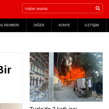
AS REHBERİ
DİĞER
KÜNYE
İLETİŞİM
Bir