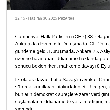
Pazartesi
12:45 - Haziran 30 2025
Cumhuriyet Halk Partisi’nin (CHP) 38. Olağan K
Ankara’da devam etti. Duruşmada, CHP’nin avuk
gündeme geldi. Duruşmada, Ankara 26. Asliye 
üzerine hazırlanan iddianame hakkında görevsizl
sonucu beklenirken, mahkeme davayı 8 Eylül t
İlk olarak davacı Lütfü Savaş’ın avukatı Onur
sürerek, kurultayın iptalini talep etti. Üregen
bunların demokratik süreçlere zarar verdiğini
suçlamaların iddianamede yer almadığını, me
savundu.