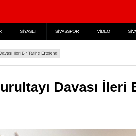
R
SİYASET
SİVASSPOR
VİDEO
SİV
vası İleri Bir Tarihe Ertelendi
rultayı Davası İleri 