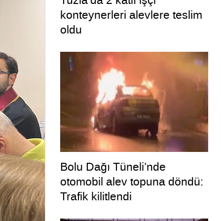
Tuzla’da 2 katlı işçi
konteynerleri alevlere teslim
oldu
Bolu Dağı Tüneli’nde
otomobil alev topuna döndü:
Trafik kilitlendi