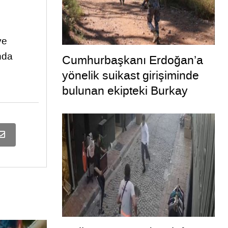
ve
nda
Cumhurbaşkanı Erdoğan’a
yönelik suikast girişiminde
bulunan ekipteki Burkay
Karatepe; yer gösteriyor