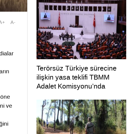
A+
A-
dialar
Terörsüz Türkiye sürecine
arın
ilişkin yasa teklifi TBMM
Adalet Komisyonu’nda
i öne
ini ve
ğini