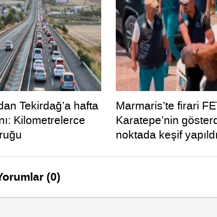
dan Tekirdağ’a hafta
Marmaris’te firari F
nı: Kilometrelerce
Karatepe’nin gösterd
ruğu
noktada keşif yapıld
Yorumlar (0)