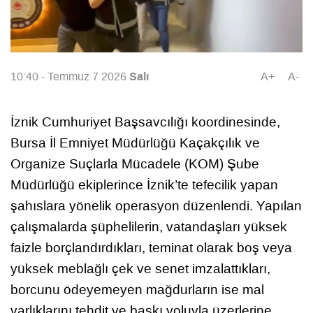
Salı
10:40 - Temmuz 7 2026
A+
A-
İznik Cumhuriyet Başsavcılığı koordinesinde,
Bursa İl Emniyet Müdürlüğü Kaçakçılık ve
Organize Suçlarla Mücadele (KOM) Şube
Müdürlüğü ekiplerince İznik’te tefecilik yapan
şahıslara yönelik operasyon düzenlendi. Yapılan
çalışmalarda şüphelilerin, vatandaşları yüksek
faizle borçlandırdıkları, teminat olarak boş veya
yüksek meblağlı çek ve senet imzalattıkları,
borcunu ödeyemeyen mağdurların ise mal
varlıklarını tehdit ve baskı yoluyla üzerlerine