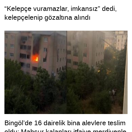
“Kelepçe vuramazlar, imkansız” dedi,
kelepçelenip gözaltına alındı
Bingöl’de 16 dairelik bina alevlere teslim
oldu: Mahsur kalanları itfaiye merdivenle