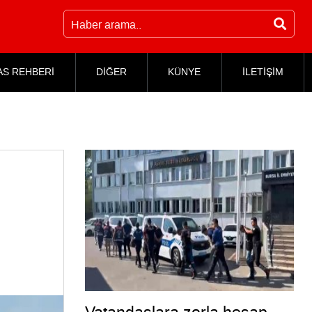
AS REHBERİ
DİĞER
KÜNYE
İLETİŞİM