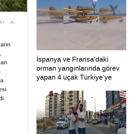
A+
A-
arın
,
İspanya ve Fransa’daki
dan
orman yangınlarında görev
n
yapan 4 uçak Türkiye’ye
da
döndü
esi
i.