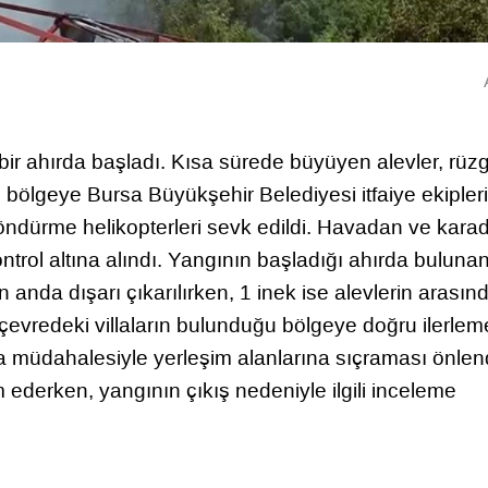
ir ahırda başladı. Kısa sürede büyüyen alevler, rüzg
e bölgeye Bursa Büyükşehir Belediyesi itfaiye ekipleri
öndürme helikopterleri sevk edildi. Havadan ve kara
rol altına alındı. Yangının başladığı ahırda buluna
n anda dışarı çıkarılırken, 1 inek ise alevlerin arasın
 çevredeki villaların bulunduğu bölgeye doğru ilerlem
 müdahalesiyle yerleşim alanlarına sıçraması önlend
ederken, yangının çıkış nedeniyle ilgili inceleme