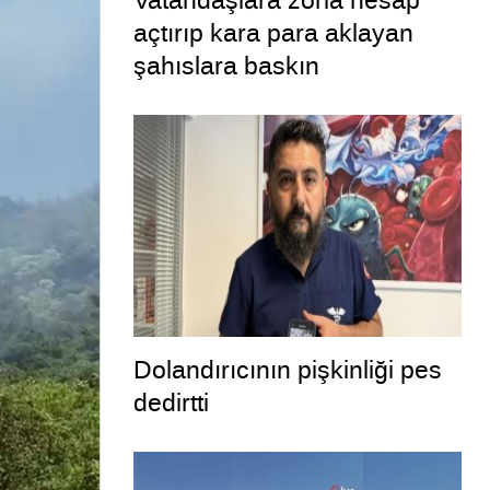
Vatandaşlara zorla hesap
açtırıp kara para aklayan
şahıslara baskın
Dolandırıcının pişkinliği pes
dedirtti