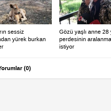
rın sessiz
Gözü yaşlı anne 28 yı
ından yürek burkan
perdesinin aralanma
er
istiyor
Yorumlar (0)