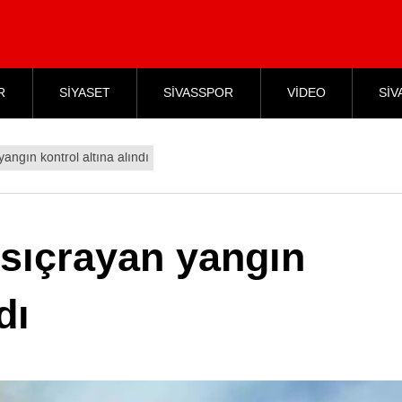
R
SİYASET
SİVASSPOR
VİDEO
SİV
ngın kontrol altına alındı
sıçrayan yangın
dı