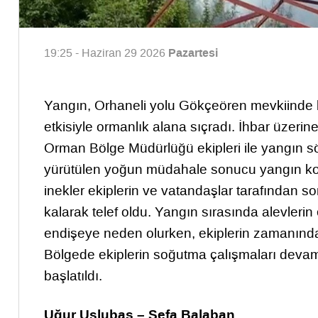
Pazartesi
19:25 - Haziran 29 2026
Yangın, Orhaneli yolu Gökçeören mevkiinde b
etkisiyle ormanlık alana sıçradı. İhbar üzerin
Orman Bölge Müdürlüğü ekipleri ile yangın s
yürütülen yoğun müdahale sonucu yangın kont
inekler ekiplerin ve vatandaşlar tarafından so
kalarak telef oldu. Yangın sırasında alevlerin
endişeye neden olurken, ekiplerin zamanında
Bölgede ekiplerin soğutma çalışmaları devam 
başlatıldı.
Uğur Uslubaş – Sefa Balaban