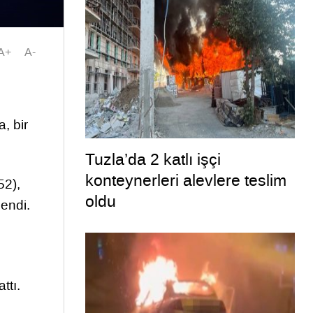
A+
A-
, bir
Tuzla’da 2 katlı işçi
konteynerleri alevlere teslim
52),
oldu
endi.
ttı.