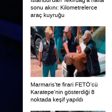
İstanbul’dan Tekirdağ’a hafta
sonu akını: Kilometrelerce
araç kuyruğu
Marmaris’te firari FETÖ’cü
Karatepe’nin gösterdiği 8
noktada keşif yapıldı