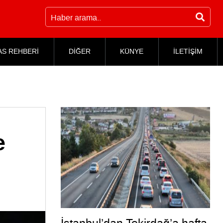
AS REHBERİ
DİĞER
KÜNYE
İLETİŞİM
e