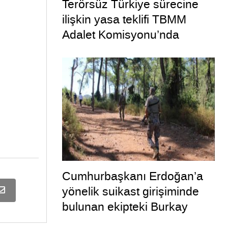
Terörsüz Türkiye sürecine
ilişkin yasa teklifi TBMM
Adalet Komisyonu’nda
Cumhurbaşkanı Erdoğan’a
yönelik suikast girişiminde
bulunan ekipteki Burkay
Karatepe; yer gösteriyor