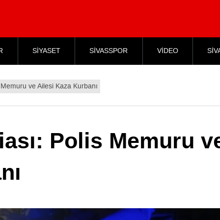
R
SİYASET
SİVASSPOR
VİDEO
SİV
is Memuru ve Ailesi Kaza Kurbanı
iası: Polis Memuru v
nı