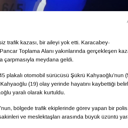
 trafik kazası, bir aileyi yok etti. Karacabey-
ancar Toplama Alanı yakınlarında gerçekleşen kaza
na çarpmasıyla meydana geldi.
45 plakalı otomobil sürücüsü Şükrü Kahyaoğlu’nun (
hyaoğlu (19) olay yerinde hayatını kaybettiği belirl
ğlu yaralı olarak kurtuldu.
n, bölgede trafik ekiplerinde görev yapan bir polis
akinleri ve meslektaşları arasında büyük üzüntü yara