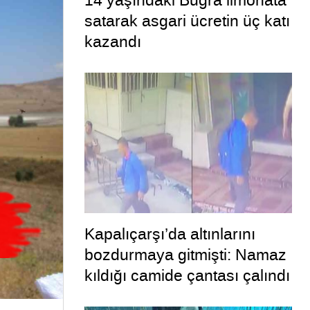
14 yaşındaki Buğra limonata
satarak asgari ücretin üç katı
kazandı
Kapalıçarşı’da altınlarını
bozdurmaya gitmişti: Namaz
kıldığı camide çantası çalındı