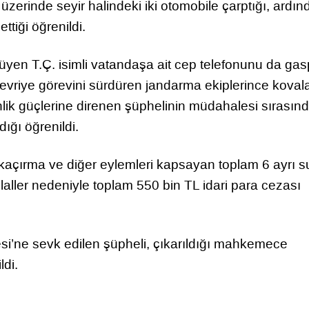
 üzerinde seyir halindeki iki otomobile çarptığı, ardı
tiği öğrenildi.
yen T.Ç. isimli vatandaşa ait cep telefonunu da gasp
devriye görevini sürdüren jandarma ekiplerince kova
ik güçlerine direnen şüphelinin müdahalesi sırasın
dığı öğrenildi.
kaçırma ve diğer eylemleri kapsayan toplam 6 ayrı s
 ihlaller nedeniyle toplam 550 bin TL idari para cezası
si’ne sevk edilen şüpheli, çıkarıldığı mahkemece
ldi.