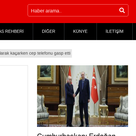
AS REHBERİ
DİĞER
KÜNYE
İLETİŞİM
larak kaçarken cep telefonu gasp etti