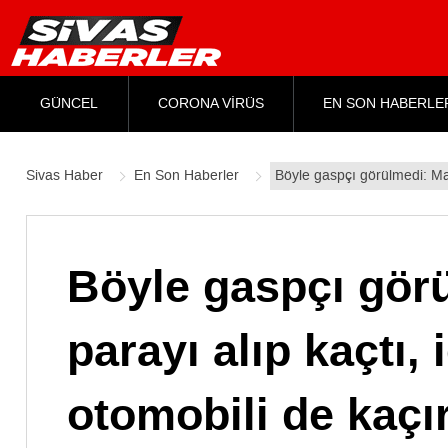
GÜNCEL
CORONA VİRÜS
EN SON HABERLE
Sivas Haber
En Son Haberler
Böyle gaspçı görülmedi: Mar
Böyle gaspçı gör
parayı alıp kaçtı,
otomobili de kaçır