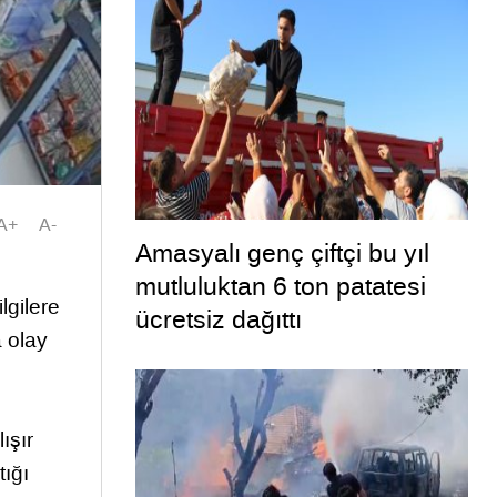
bakımda
A+
A-
Amasyalı genç çiftçi bu yıl
mutluluktan 6 ton patatesi
lgilere
ücretsiz dağıttı
a olay
ışır
tığı