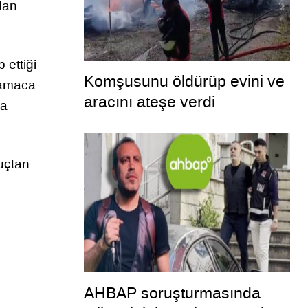
ndan
 ettiği
Komşusunu öldürüp evini ve
lamaca
aracını ateşe verdi
da
uçtan
AHBAP soruşturmasında