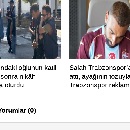
ndaki oğlunun katili
Salah Trabzonspor’
n sonra nikâh
attı, ayağının tozuyl
a oturdu
Trabzonspor reklam 
çekimine katıldı
Yorumlar (0)