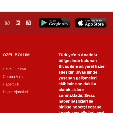
ÖZEL BÖLÜM
Türkiye'nin Anadolu
bölgesinde bulunan
Sivas iline ait yerel haber
Hava Durumu
sitesidir. Sivas ilinde
Corona Virüs
yaşanan gelişmeleri
ekibimiz son dakika
Habercilik
olarak sizlere
Haber Ajanslari
sunmaktadır.
Sivas
haber
başlıkları ile
birlikte nöbetçi eczane,
konaklama bilgileri, gezi