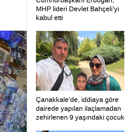
Cumhurbaşkanı Erdoğan,
MHP lideri Devlet Bahçeli’yi
kabul etti
Çanakkale’de, iddiaya göre
dairede yapılan ilaçlamadan
zehirlenen 9 yaşındaki çocuk
öldü, annesi ise yoğun