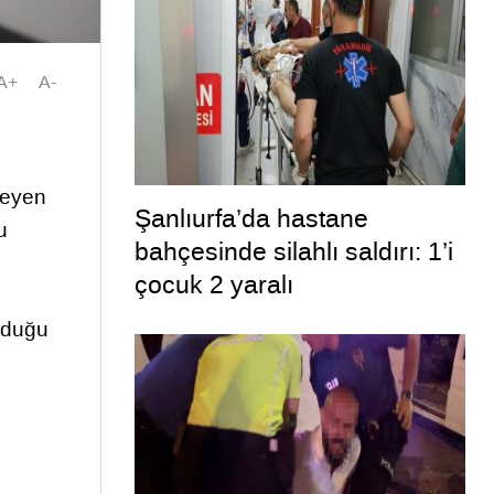
A+
A-
meyen
Şanlıurfa’da hastane
u
bahçesinde silahlı saldırı: 1’i
çocuk 2 yaralı
olduğu