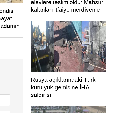
alevlere teslim oldu: Mahsur
kalanları itfaiye merdivenle
endisi
kurtardı
hayat
n adamın
rtaya
Rusya açıklarındaki Türk
kuru yük gemisine İHA
saldırısı