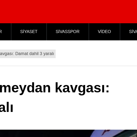
R
SİYASET
SİVASSPOR
VİDEO
SİV
vgası: Damat dahil 3 yaralı
 meydan kavgası:
alı