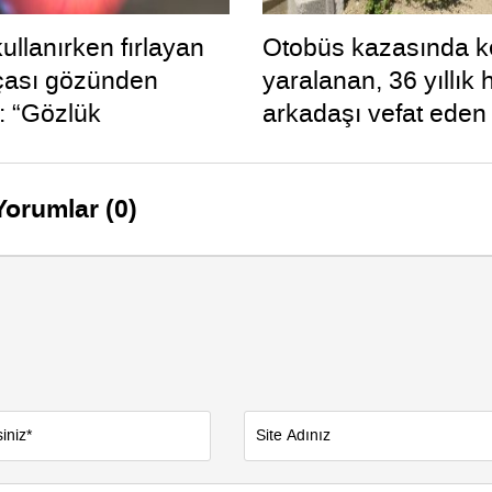
ullanırken fırlayan
Otobüs kazasında k
çası gözünden
yaralanan, 36 yıllık 
: “Gözlük
arkadaşı vefat ede
dım böyle oldu”
uykuya dalan şoförü
defalarca uyardığı o
Yorumlar (0)
çıktı