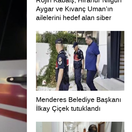
Rojin Kabaiş, Hiranur Nilgün
Aygar ve Kıvanç Uman’ın
ailelerini hedef alan siber
zorbalara operasyon
Menderes Belediye Başkanı
İlkay Çiçek tutuklandı