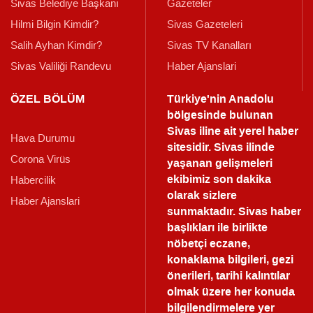
Sivas Belediye Başkanı
Gazeteler
Hilmi Bilgin Kimdir?
Sivas Gazeteleri
Salih Ayhan Kimdir?
Sivas TV Kanalları
Sivas Valiliği Randevu
Haber Ajanslari
ÖZEL BÖLÜM
Türkiye'nin Anadolu
bölgesinde bulunan
Sivas iline ait yerel haber
Hava Durumu
sitesidir. Sivas ilinde
Corona Virüs
yaşanan gelişmeleri
ekibimiz son dakika
Habercilik
olarak sizlere
Haber Ajanslari
sunmaktadır.
Sivas haber
başlıkları ile birlikte
nöbetçi eczane,
konaklama bilgileri, gezi
önerileri, tarihi kalıntılar
olmak üzere her konuda
bilgilendirmelere yer