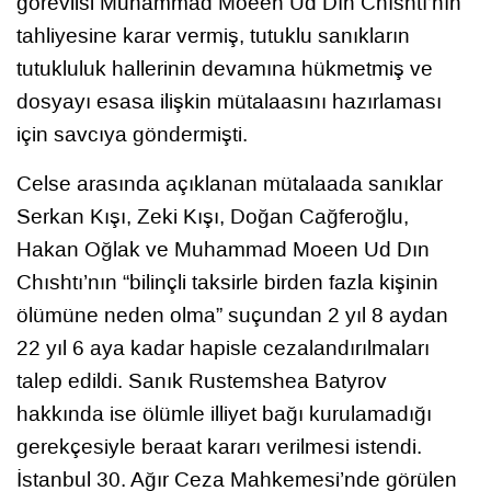
görevlisi Muhammad Moeen Ud Dın Chıshtı’nın
tahliyesine karar vermiş, tutuklu sanıkların
tutukluluk hallerinin devamına hükmetmiş ve
dosyayı esasa ilişkin mütalaasını hazırlaması
için savcıya göndermişti.
Celse arasında açıklanan mütalaada sanıklar
Serkan Kışı, Zeki Kışı, Doğan Cağferoğlu,
Hakan Oğlak ve Muhammad Moeen Ud Dın
Chıshtı’nın “bilinçli taksirle birden fazla kişinin
ölümüne neden olma” suçundan 2 yıl 8 aydan
22 yıl 6 aya kadar hapisle cezalandırılmaları
talep edildi. Sanık Rustemshea Batyrov
hakkında ise ölümle illiyet bağı kurulamadığı
gerekçesiyle beraat kararı verilmesi istendi.
İstanbul 30. Ağır Ceza Mahkemesi’nde görülen