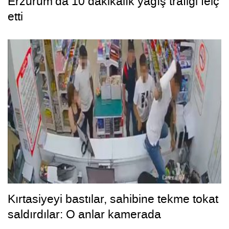
Erzurum’da 10 dakikalık yağış trafiği felç
etti
Kırtasiyeyi bastılar, sahibine tekme tokat
saldırdılar: O anlar kamerada