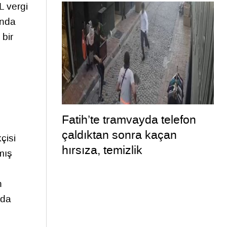
L vergi
ında
 bir
Fatih’te tramvayda telefon
çaldıktan sonra kaçan
çisi
hırsıza, temizlik
lmış
personelinden süpürgeli
müdahale kamerada
n
nda