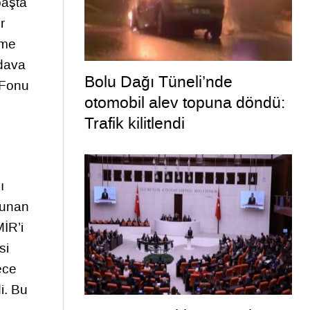
başta
r
tme
 dava
Bolu Dağı Tüneli’nde
 Fonu
otomobil alev topuna döndü:
Trafik kilitlendi
ı
lunan
İR’i
si
ece
i. Bu