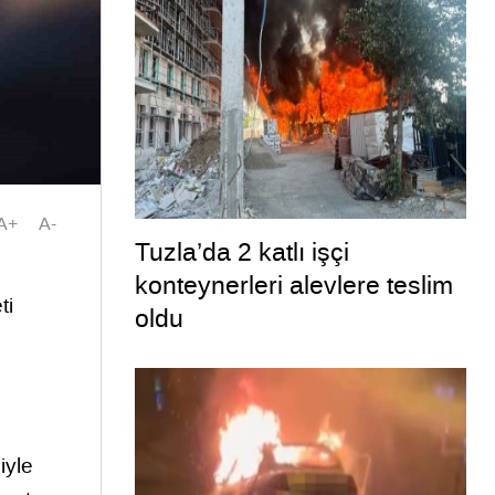
A+
A-
Tuzla’da 2 katlı işçi
konteynerleri alevlere teslim
ti
oldu
iyle