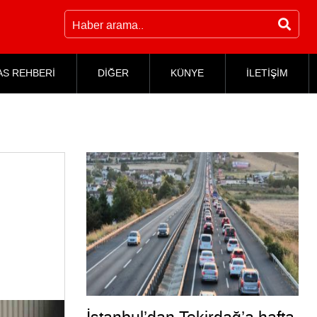
AS REHBERİ
DİĞER
KÜNYE
İLETİŞİM