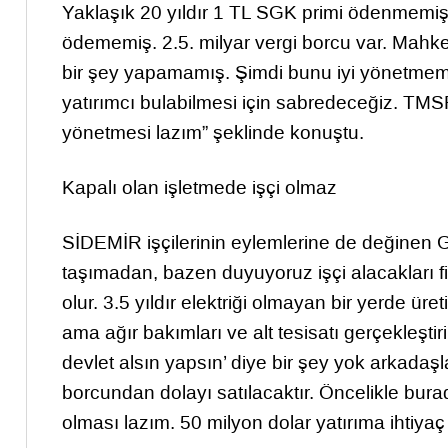
Yaklaşık 20 yıldır 1 TL SGK primi ödenmemiş.
ödememiş. 2.5. milyar vergi borcu var. Mahk
bir şey yapamamış. Şimdi bunu iyi yönetmemiz 
yatırımcı bulabilmesi için sabredeceğiz. TMS
yönetmesi lazım” şeklinde konuştu.
Kapalı olan işletmede işçi olmaz
SİDEMİR işçilerinin eylemlerine de değinen Gül
taşımadan, bazen duyuyoruz işçi alacakları fila
olur. 3.5 yıldır elektriği olmayan bir yerde üret
ama ağır bakımları ve alt tesisatı gerçekleş
devlet alsın yapsın’ diye bir şey yok arkadaşl
borcundan dolayı satılacaktır. Öncelikle bu
olması lazım. 50 milyon dolar yatırıma ihtiya