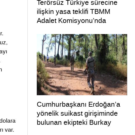
Terörsüz Türkiye sürecine
ilişkin yasa teklifi TBMM
Adalet Komisyonu’nda
r.
ruz,
layı
.
m
Cumhurbaşkanı Erdoğan’a
yönelik suikast girişiminde
 dolara
bulunan ekipteki Burkay
ı var.
Karatepe; yer gösteriyor