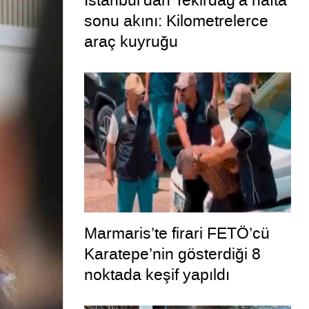
İstanbul’dan Tekirdağ’a hafta
sonu akını: Kilometrelerce
araç kuyruğu
Marmaris’te firari FETÖ’cü
Karatepe’nin gösterdiği 8
noktada keşif yapıldı