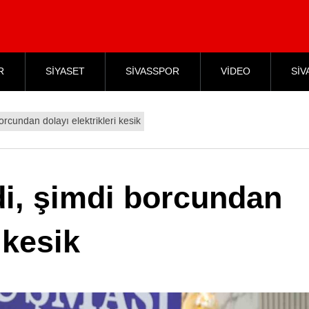
R
SİYASET
SİVASSPOR
VİDEO
SİV
orcundan dolayı elektrikleri kesik
di, şimdi borcundan
 kesik