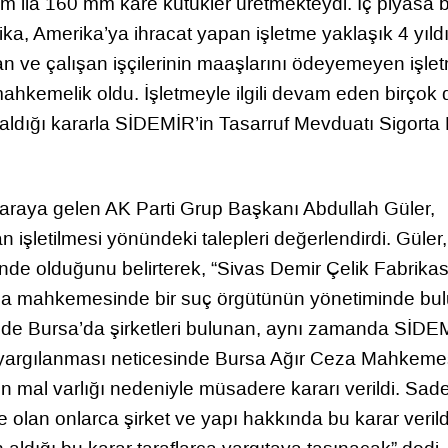
0 mm ila 160 mm kare kütükler üretmekteydi. İç piyasa 
ka, Amerika’ya ihracat yapan işletme yaklaşık 4 yıldı
an ve çalışan işçilerinin maaşlarını ödeyemeyen işle
mahkemelik oldu. İşletmeyle ilgili devam eden birçok
ldığı kararla SİDEMİR’in Tasarruf Mevduatı Sigorta
r araya gelen AK Parti Grup Başkanı Abdullah Güler,
an işletilmesi yönündeki talepleri değerlendirdi. Güler,
de olduğunu belirterek, “Sivas Demir Çelik Fabrikas
za mahkemesinde bir suç örgütünün yönetiminde bu
inde Bursa’da şirketleri bulunan, aynı zamanda SİDEM
 yargılanması neticesinde Bursa Ağır Ceza Mahkeme
en mal varlığı nedeniyle müsadere kararı verildi. Sad
olan onlarca şirket ve yapı hakkında bu karar verild