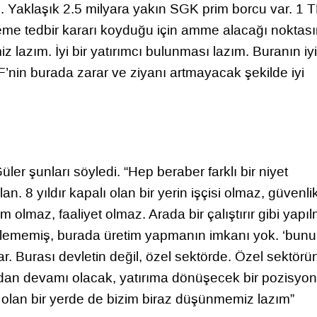
 Yaklaşık 2.5 milyara yakın SGK prim borcu var. 1 T
eme tedbir kararı koyduğu için amme alacağı noktas
lazım. İyi bir yatırımcı bulunması lazım. Buranın iyi
F’nin burada zarar ve ziyanı artmayacak şekilde iyi
er şunları söyledi. “Hep beraber farklı bir niyet
n. 8 yıldır kapalı olan bir yerin işçisi olmaz, güvenlik
im olmaz, faaliyet olmaz. Arada bir çalıştırır gibi yapı
tirilememiş, burada üretim yapmanın imkanı yok. ‘bunu
ar. Burası devletin değil, özel sektörde. Özel sektörü
radan devamı olacak, yatırıma dönüşecek bir pozisyo
ç olan bir yerde de bizim biraz düşünmemiz lazım”