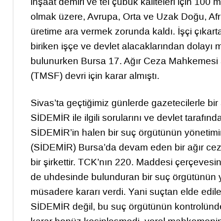
inşaat demiri ve tel çubuk kaliteleri için 10
olmak üzere, Avrupa, Orta ve Uzak Doğu, Afri
üretime ara vermek zorunda kaldı. İşçi çıkart
biriken işçe ve devlet alacaklarından dolayı 
bulunurken Bursa 17. Ağır Ceza Mahkemesi a
(TMSF) devri için karar almıştı.
Sivas’ta geçtiğimiz günlerde gazetecilerle bi
SİDEMİR ile ilgili sorularını ve devlet tarafınd
SİDEMİR’in halen bir suç örgütünün yönetimin
(SİDEMİR) Bursa’da devam eden bir ağır ce
bir şirkettir. TCK’nın 220. Maddesi çerçeves
de uhdesinde bulunduran bir suç örgütünün
müsadere kararı verdi. Yani suçtan elde edil
SİDEMİR değil, bu suç örgütünün kontrolünde 