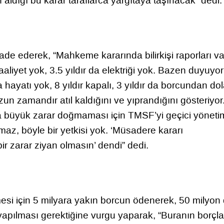
ldığı bu karar taraflarca yargıtaya taşınacak” dedi.
 ifade ederek, “Mahkeme kararında bilirkişi raporları va
faaliyet yok, 3.5 yıldır da elektriği yok. Bazen duyuyo
ma hayatı yok, 8 yıldır kapalı, 3 yıldır da borcundan do
uzun zamandır atıl kaldığını ve yıprandığını gösteriyor
büyük zarar doğmaması için TMSF’yi geçici yöneti
z, böyle bir yetkisi yok. ‘Müsadere kararı
ir zarar ziyan olmasın’ dendi” dedi.
mesi için 5 milyara yakın borcun ödenerek, 50 milyon
pılması gerektiğine vurgu yaparak, “Buranın borçlar