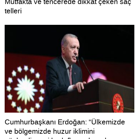
Mutfakta ve tencerede dikkat çeken saç
telleri
Cumhurbaşkanı Erdoğan: “Ülkemizde
ve bölgemizde huzur iklimini