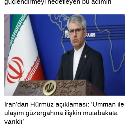
güçlendirmeyi hedefleyen bu adımın
hayırlara vesile olmasını diliyorum”
İran’dan Hürmüz açıklaması: ‘Umman ile
ulaşım güzergahına ilişkin mutabakata
varıldı’