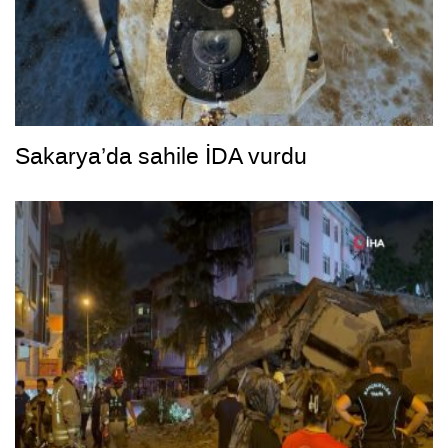
Sakarya’da sahile İDA vurdu