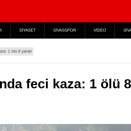
R
SİYASET
SİVASSPOR
VİDEO
SİV
aza: 1 ölü 8 yaralı
nda feci kaza: 1 ölü 