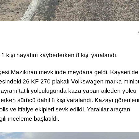
, 1 kişi hayatını kaybederken 8 kişi yaralandı.
 ilçesi Mazıkıran mevkiinde meydana geldi. Kayseri’d
aresindeki 26 KF 270 plakalı Volkswagen marka minib
Bayram tatili yolculuğunda kaza yapan aileden yolcu
en sürücü dahil 8 kişi yaralandı. Kazayı görenleri
is ve itfaiye ekipleri sevk edildi. Yaralılar araçtan
gili inceleme başlatıldı.