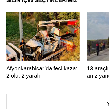
SİZİN İÇİN SEÇTİKLERİMİZ
Afyonkarahisar’da feci kaza:
13 araçl
2 ölü, 2 yaralı
anız yan