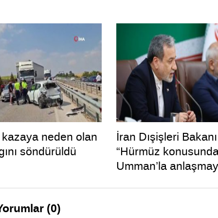
ı kazaya neden olan
İran Dışişleri Bakanı
gını söndürüldü
“Hürmüz konusund
Umman’la anlaşmay
yakınız”
Yorumlar (0)