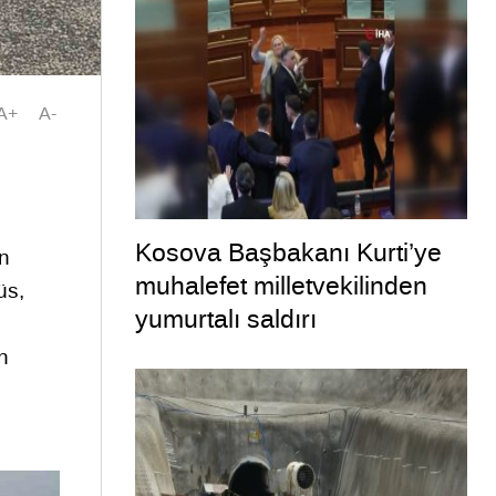
A+
A-
Kosova Başbakanı Kurti’ye
en
muhalefet milletvekilinden
üs,
yumurtalı saldırı
n