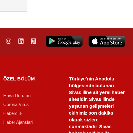
ÖZEL BÖLÜM
Türkiye'nin Anadolu
bölgesinde bulunan
Sivas iline ait yerel haber
Hava Durumu
sitesidir. Sivas ilinde
Corona Virüs
yaşanan gelişmeleri
ekibimiz son dakika
Habercilik
olarak sizlere
Haber Ajanslari
sunmaktadır.
Sivas