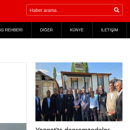
AS REHBERİ
DİĞER
KÜNYE
İLETİŞİM
8