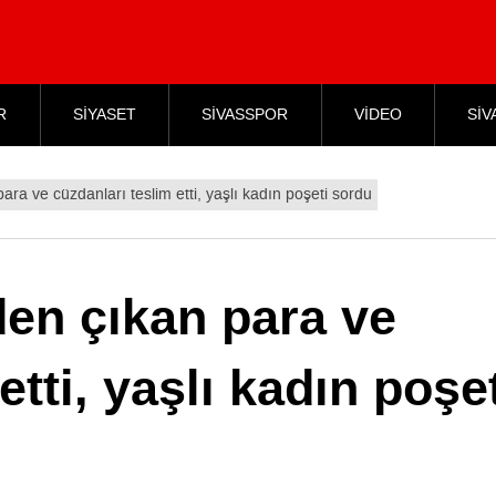
R
SİYASET
SİVASSPOR
VİDEO
SİV
ara ve cüzdanları teslim etti, yaşlı kadın poşeti sordu
den çıkan para ve
etti, yaşlı kadın poşe