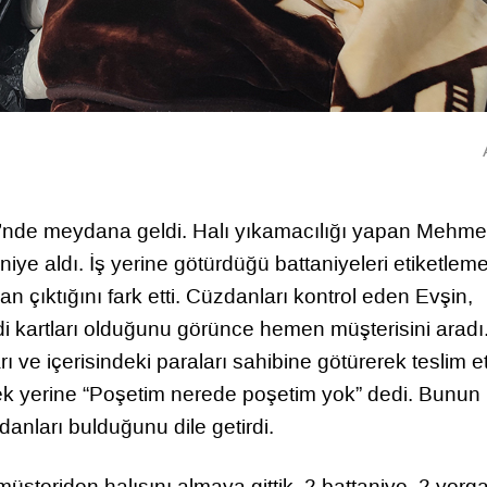
i’nde meydana geldi. Halı yıkamacılığı yapan Mehm
niye aldı. İş yerine götürdüğü battaniyeleri etiketlem
n çıktığını fark etti. Cüzdanları kontrol eden Evşin,
edi kartları olduğunu görünce hemen müşterisini aradı
 ve içerisindeki paraları sahibine götürerek teslim ett
ek yerine “Poşetim nerede poşetim yok” dedi. Bunun
anları bulduğunu dile getirdi.
teriden halısını almaya gittik. 2 battaniye, 2 yorg