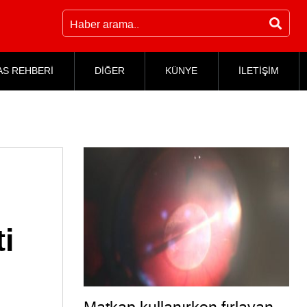
AS REHBERİ
DİĞER
KÜNYE
İLETİŞİM
ti