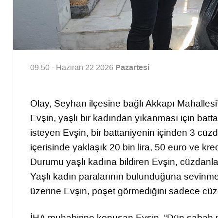
Pazartesi
09:50 - Haziran 22 2026
Olay, Seyhan ilçesine bağlı Akkapı Mahalles
Evşin, yaşlı bir kadından yıkanması için batta
isteyen Evşin, bir battaniyenin içinden 3 cüzda
içerisinde yaklaşık 20 bin lira, 50 euro ve kr
Durumu yaşlı kadına bildiren Evşin, cüzdanları
Yaşlı kadın paralarının bulunduğuna sevinm
üzerine Evşin, poşet görmediğini sadece cüzd
İHA muhabirine konuşan Evşin, “Dün sabah müş