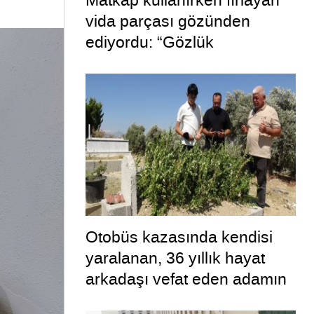
Matkap kullanırken fırlayan
vida parçası gözünden
ediyordu: “Gözlük
kullanmadım böyle oldu”
Otobüs kazasında kendisi
yaralanan, 36 yıllık hayat
arkadaşı vefat eden adamın
uykuya dalan şoförü