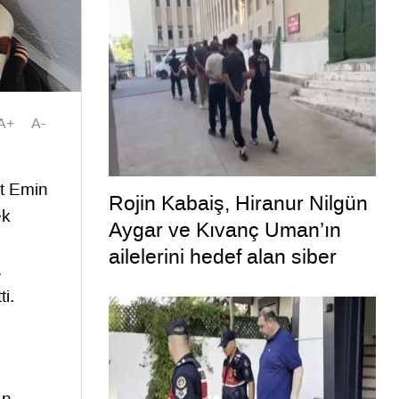
defalarca uyardığı ortaya
çıktı
A+
A-
et Emin
Rojin Kabaiş, Hiranur Nilgün
ek
Aygar ve Kıvanç Uman’ın
ailelerini hedef alan siber
.
zorbalara operasyon
i.
an