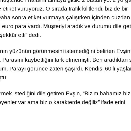
iket vuruyoruz. O sırada trafik kilitlendi, biz de bir
 Daha sonra etiket vurmaya çalışırken içinden cüzdan ç
 euro para vardı. Müşteriyi aradık ve durumu dile geti
şekkür etti” dedi.
dının yüzünün görünmesini istemediğini belirten Evşin
i. Parasını kaybettiğini fark etmemişti. Ben aradıktan
m. Parayı görünce zaten şaşırdı. Kendisi 60’lı yaşla
tu.
k istediğini dile getiren Evşin, “Bizim babamız biz
ler var ama biz o karakterde değiliz” ifadelerini