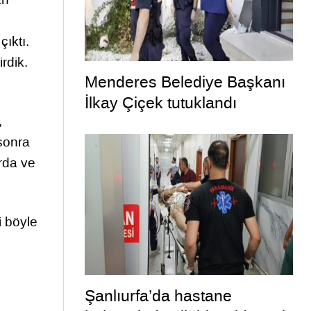
ıktı.
rdik.
Menderes Belediye Başkanı
İlkay Çiçek tutuklandı
,
 sonra
rda ve
i böyle
Şanlıurfa’da hastane