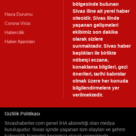
bölgesinde bulunan
Sivas iline ait yerel haber
Hava Durumu
sitesidir. Sivas ilinde
Corona Virüs
yaşanan gelişmeleri
ekibimiz son dakika
Habercilik
olarak sizlere
Haber Ajanslari
sunmaktadır.
Sivas haber
başlıkları ile birlikte
nöbetçi eczane,
konaklama bilgileri, gezi
önerileri, tarihi kalıntılar
olmak üzere her konuda
bilgilendirmelere yer
verilmektedir.
Gizlilik Politikası
Sivashaberler.com genel İHA aboneliği olan medya
kuruluşudur. Sivas içinde yaşanan tüm olayları ve şehrin
habercilik hizmetini kesintisiz olarak vermektedir.