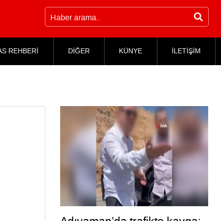
AS REHBERİ
DİĞER
KÜNYE
İLETİŞİM