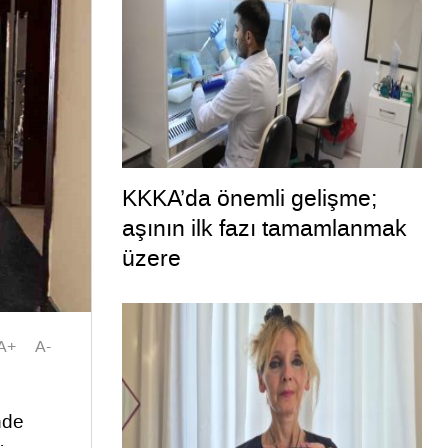
KKKA’da önemli gelişme;
aşının ilk fazı tamamlanmak
üzere
A+
A-
nde