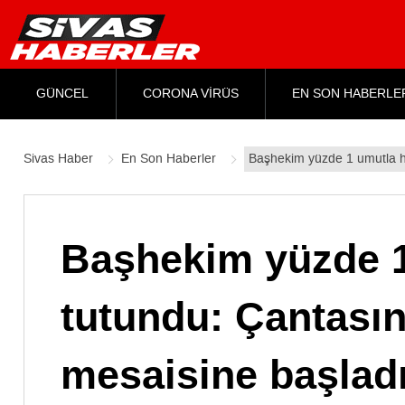
GÜNCEL
CORONA VİRÜS
EN SON HABERLE
Sivas Haber
En Son Haberler
Başhekim yüzde 1 umutla h
Başhekim yüzde 1
tutundu: Çantasın
mesaisine başlad