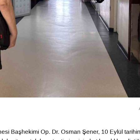
nesi Başhekimi Op. Dr. Osman Şener, 10 Eylül tarihi