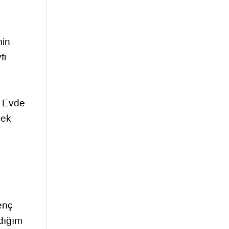
min
fi
r. Evde
mek
enç
dığım