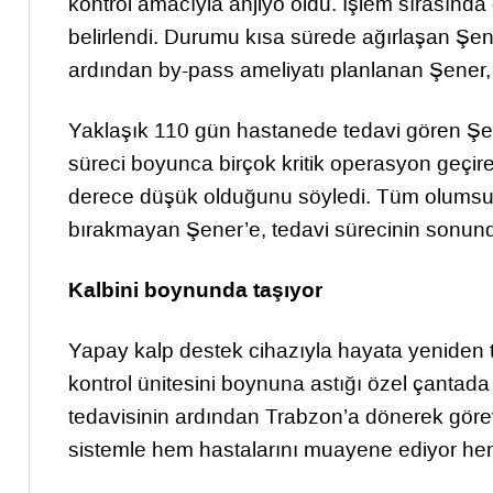
kontrol amacıyla anjiyo oldu. İşlem sırasında d
belirlendi. Durumu kısa sürede ağırlaşan Şen
ardından by-pass ameliyatı planlanan Şener, il
Yaklaşık 110 gün hastanede tedavi gören Şe
süreci boyunca birçok kritik operasyon geçire
derece düşük olduğunu söyledi. Tüm olums
bırakmayan Şener’e, tedavi sürecinin sonunda
Kalbini boynunda taşıyor
Yapay kalp destek cihazıyla hayata yeniden 
kontrol ünitesini boynuna astığı özel çantada 
tedavisinin ardından Trabzon’a dönerek göre
sistemle hem hastalarını muayene ediyor hem