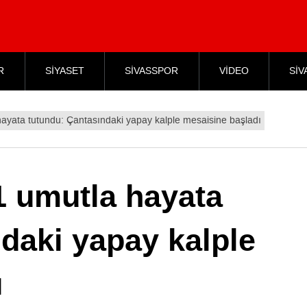
R
SİYASET
SİVASSPOR
VİDEO
SİV
ayata tutundu: Çantasındaki yapay kalple mesaisine başladı
 umutla hayata
daki yapay kalple
ı