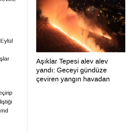
 Eylül
e
şlar
Aşıklar Tepesi alev alev
yandı: Geceyi gündüze
çeviren yangın havadan
görüntülendi
eçirip
ştiği
Hamd