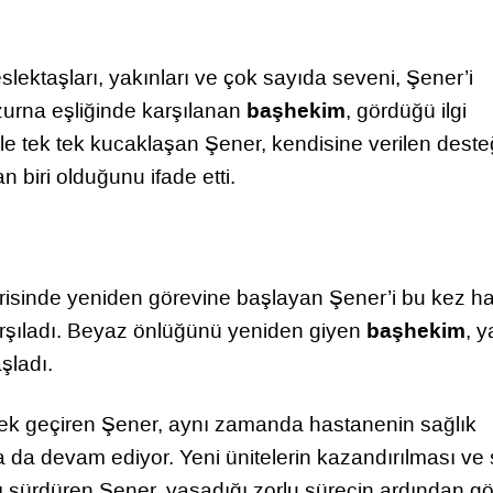
ektaşları, yakınları ve çok sayıda seveni, Şener’i
başhekim
zurna eşliğinde karşılanan
, gördüğü ilgi
le tek tek kucaklaşan Şener, kendisine verilen deste
biri olduğunu ifade etti.
risinde yeniden görevine başlayan Şener’i bu kez h
başhekim
karşıladı. Beyaz önlüğünü yeniden giyen
, 
şladı.
rek geçiren Şener, aynı zamanda hastanenin sağlık
na da devam ediyor. Yeni ünitelerin kazandırılması ve 
ını sürdüren Şener, yaşadığı zorlu sürecin ardından g