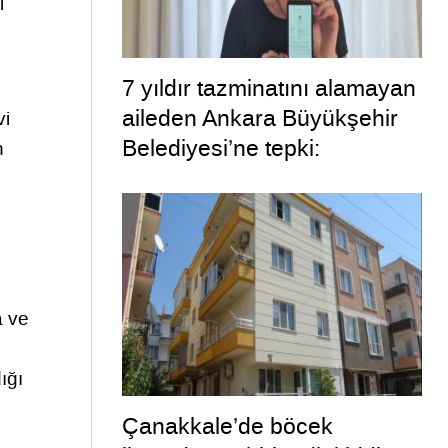
i
7 yıldır tazminatını alamayan
aileden Ankara Büyükşehir
vi
Belediyesi’ne tepki:
n
“Belediye ’Bütün yargı
yollarını tüketeceğiz’ dedi,
bizi tüketti”
a ve
ığı
Çanakkale’de böcek