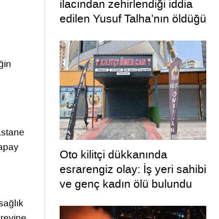
ilacından zehirlendiği iddia
edilen Yusuf Talha’nın öldüğü
olayda 2 şüpheli tutuklandı
ğin
astane
yapay
Oto kilitçi dükkanında
esrarengiz olay: İş yeri sahibi
ve genç kadın ölü bulundu
sağlık
örevine