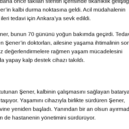
aha önce takılan stentin içerisinde tıkanıklık geliştiğ
er’in kalbi durma noktasına geldi. Acil müdahalenin
eri tedavi için Ankara’ya sevk edildi.
ner, bunun 70 gününü yoğun bakımda geçirdi. Teda
n Şener’in doktorları, ailesine yaşama ihtimalinin so
uz değerlendirmelere rağmen yaşam mücadelesini
 yapay kalp destek cihazı takıldı.
tutunan Şener, kalbinin çalışmasını sağlayan batary
taşıyor. Yaşamını cihazıyla birlikte sürdüren Şener,
vine yeniden başladı. Yanından bir an olsun ayırmad
 de hastanenin yönetimini sürdürüyor.