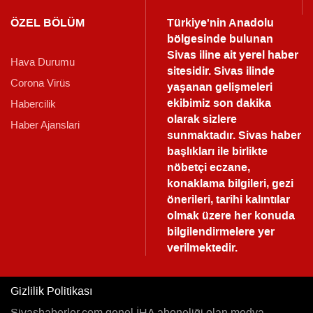
ÖZEL BÖLÜM
Türkiye'nin Anadolu
bölgesinde bulunan
Sivas iline ait yerel haber
Hava Durumu
sitesidir. Sivas ilinde
Corona Virüs
yaşanan gelişmeleri
ekibimiz son dakika
Habercilik
olarak sizlere
Haber Ajanslari
sunmaktadır.
Sivas haber
başlıkları ile birlikte
nöbetçi eczane,
konaklama bilgileri, gezi
önerileri, tarihi kalıntılar
olmak üzere her konuda
bilgilendirmelere yer
verilmektedir.
Gizlilik Politikası
Sivashaberler.com genel İHA aboneliği olan medya