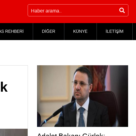
AS REHBERİ
DİĞER
KÜNYE
İLETİŞİM
ık