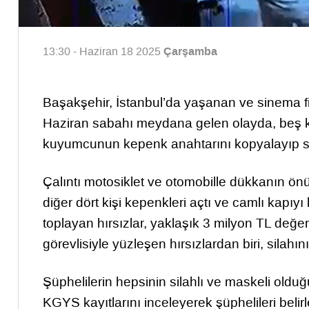
Çarşamba
13:30 - Haziran 18 2025
Başakşehir, İstanbul’da yaşanan ve sinema film
Haziran sabahı meydana gelen olayda, beş kiş
kuyumcunun kepenk anahtarını kopyalayıp so
Çalıntı motosiklet ve otomobille dükkanın ön
diğer dört kişi kepenkleri açtı ve camlı kapıyı 
toplayan hırsızlar, yaklaşık 3 milyon TL değ
görevlisiyle yüzleşen hırsızlardan biri, silahı
Şüphelilerin hepsinin silahlı ve maskeli olduğu
KGYS kayıtlarını inceleyerek şüphelileri bel