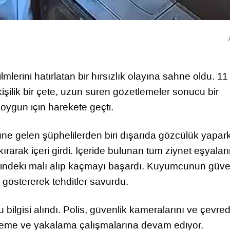
lerini hatırlatan bir hırsızlık olayına sahne oldu. 11
ilik bir çete, uzun süren gözetlemeler sonucu bir
ygun için harekete geçti.
üne gelen şüphelilerden biri dışarıda gözcülük yapar
kırarak içeri girdi. İçeride bulunan tüm ziynet eşyaları
erindeki malı alıp kaçmayı başardı. Kuyumcunun güve
nı göstererek tehditler savurdu.
 bilgisi alındı. Polis, güvenlik kameralarını ve çevre
irleme ve yakalama çalışmalarına devam ediyor.