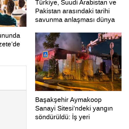
Türkiye, Suudi Arabistan ve
Pakistan arasındaki tarihi
savunma anlaşması dünya
basınında
ununda
zete’de
Başakşehir Aymakoop
Sanayi Sitesi’ndeki yangın
söndürüldü: İş yeri
kullanılamaz hale geldi