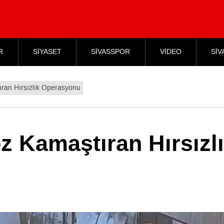
R
SİYASET
SİVASSPOR
VİDEO
SİV
ran Hırsızlık Operasyonu
z Kamaştıran Hırsızl