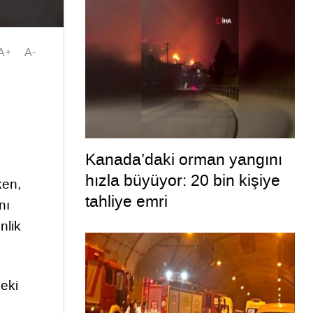
A+
A-
Kanada’daki orman yangını
hızla büyüyor: 20 bin kişiye
ken,
tahliye emri
nı
nlik
deki