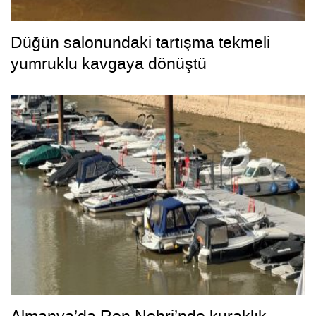
Düğün salonundaki tartışma tekmeli
yumruklu kavgaya dönüştü
Almanya’da Ren Nehri’nde kuraklık