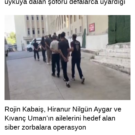
uykuya dalan şoförü defalarca uyardığı
ortaya çıktı
Rojin Kabaiş, Hiranur Nilgün Aygar ve
Kıvanç Uman’ın ailelerini hedef alan
siber zorbalara operasyon