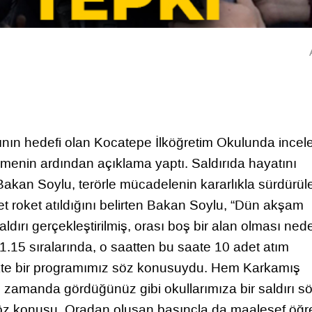
ırının hedefi olan Kocatepe İlköğretim Okulunda ince
menin ardından açıklama yaptı. Saldırıda hayatını
Bakan Soylu, terörle mücadelenin kararlıkla sürdürül
et roket atıldığını belirten Bakan Soylu, “Dün akşam
aldırı gerçekleştirilmiş, orası boş bir alan olması ned
1.15 sıralarında, o saatten bu saate 10 adet atım
birlikte bir programımız söz konusuydu. Hem Karkamış
nı zamanda gördüğünüz gibi okullarımıza bir saldırı s
söz konusu. Oradan oluşan basınçla da maalesef öğ