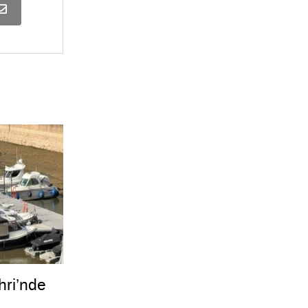
ri’nde