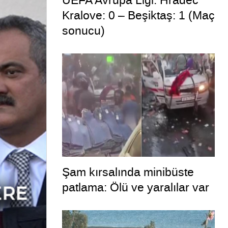
UEFA Avrupa Ligi: Hradec
Kralove: 0 – Beşiktaş: 1 (Maç
sonucu)
Şam kırsalında minibüste
patlama: Ölü ve yaralılar var