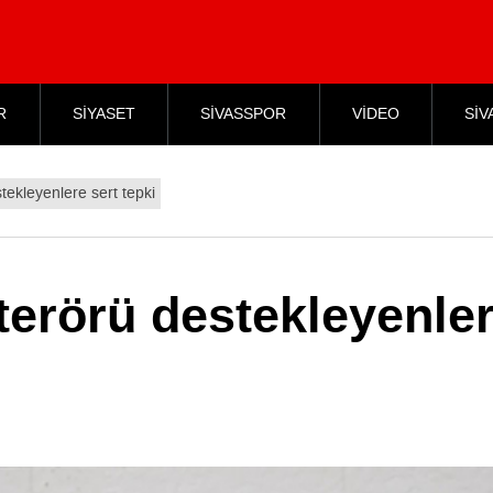
R
SİYASET
SİVASSPOR
VİDEO
SİV
tekleyenlere sert tepki
terörü destekleyenle