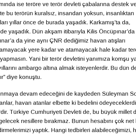
da ise teröre ve terör devleti çabalarına destek v
te bu terörün kuralsız, insandan yoksun, insanlıktan
ları yıllar önce de burada yaşadık. Karkamış’ta da,
 de yaşadık. Dün akşam itibarıyla Kilis Öncüpınar’da
ınar’a da yine aynı ÇNR dediğimiz havan atışları
r, atamayacak yere kadar ve atamayacak hale kadar ter
 yapmasın. Yani bir terör devletini yanımıza komşu 
 yıllarını ambargo altına almak isteyenlerdir. Bu dün 
ır” diye konuştu.
ve alınmaya devam edeceğini de kaydeden Süleyman So
lar, havan atanlar elbette ki bedelini ödeyeceklerdi
. Türkiye Cumhuriyeti Devleti de, bu büyük millet 
elecek nesillere bırakmaz. Bunun hesabını çok net 
rmelerimizi yaptık. Hangi tedbirleri alabileceğimizi, 