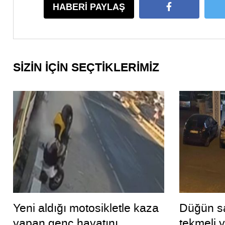
HABERİ PAYLAŞ
SİZİN İÇİN SEÇTİKLERİMİZ
Yeni aldığı motosikletle kaza
Düğün sa
yapan genç hayatını
tekmeli 