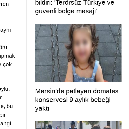
bildiri: ‘Terörsüz Türkiye ve
eren
güvenli bölge mesajı’
 aynı
örü
yapmak
de çok
ylu,
Mersin’de patlayan domates
r.
konservesi 9 aylık bebeği
de, bu
yaktı
bir
hangi