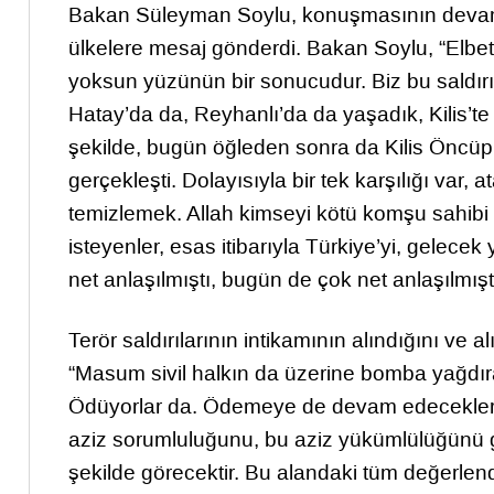
Bakan Süleyman Soylu, konuşmasının devamın
ülkelere mesaj gönderdi. Bakan Soylu, “Elbet
yoksun yüzünün bir sonucudur. Biz bu saldırı
Hatay’da da, Reyhanlı’da da yaşadık, Kilis’te
şekilde, bugün öğleden sonra da Kilis Öncüp
gerçekleşti. Dolayısıyla bir tek karşılığı va
temizlemek. Allah kimseyi kötü komşu sahibi
isteyenler, esas itibarıyla Türkiye’yi, gelecek
net anlaşılmıştı, bugün de çok net anlaşılmışt
Terör saldırılarının intikamının alındığını 
“Masum sivil halkın da üzerine bomba yağdıran
Ödüyorlar da. Ödemeye de devam edeceklerdir
aziz sorumluluğunu, bu aziz yükümlülüğünü g
şekilde görecektir. Bu alandaki tüm değerlendi