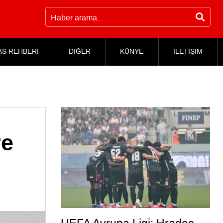
AS REHBERİ
DİĞER
KÜNYE
İLETİŞİM
re