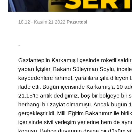
Pazartesi
18:12 - Kasım 21 2022
.
Gaziantep’in Karkamış ilçesinde roketli sald
yapan İçişleri Bakanı Süleyman Soylu, incele
kaybedenlere rahmet, yaralılara şifa dileyen 
ifade etti. Bugün içerisinde Karkamış’a 10 ad
21.15’te antik dediğimiz, boş bir bölgeye bir s
herhangi bir zayiat olmamıştı. Ancak bugün 1
gerçekleştirildi. Milli Eğitim Bakanımız ile 
içerisinde sivil yerleşim yerlerine hem de ay
konusu. Bahçe duvarının dışına bir düşüm 