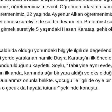
deşimiz, öğretmenimiz mevcut. Öğretmen odasının caml
 öğretmenimiz, 22 yaşında Ayşenur Alkan öğretmenimiz
 etmesi suretiyle de saldırı devam etti. Bu terörist sa
 girmek suretiyle 5 yaşındaki Hasan Karataş, şehit o
aldırıda öldüğü yönündeki bilgiyle ilgili de değerlen
i yerde yaralanan hamile Büşra Karataş’ın ilk önce 
döndürüldüğünü kaydetti. Soylu, “Tabii yine aynı evde,
n ilk anda, karnında ağır bir yara aldığı ve eks oldu
ualarımız onunla birlikte. Çocuğu ile ilgili de öyle bir 
h o çocuk da hayata tutunur” şeklinde konuştu.