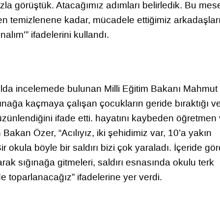
ızla görüştük. Atacağımız adımları belirledik. Bu mes
n temizlenene kadar, mücadele ettiğimiz arkadaşlar
alım'” ifadelerini kullandı.
okulda incelemede bulunan Milli Eğitim Bakanı Mahmut
ınağa kaçmaya çalışan çocukların geride bıraktığı v
ünlendiğini ifade etti. hayatını kaybeden öğretmen
n Bakan Özer, “Acılıyız, iki şehidimiz var, 10’a yakın
 Bir okula böyle bir saldırı bizi çok yaraladı. İçeride gö
akarak sığınağa gitmeleri, saldırı esnasında okulu terk
lde toparlanacağız” ifadelerine yer verdi.