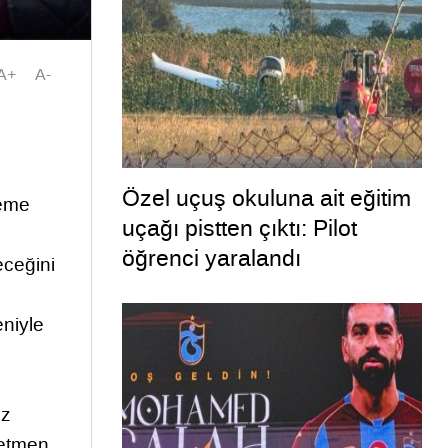
A+
A-
Özel uçuş okuluna ait eğitim
leme
uçağı pistten çıktı: Pilot
öğrenci yaralandı
eceğini
eniyle
öz
retmen