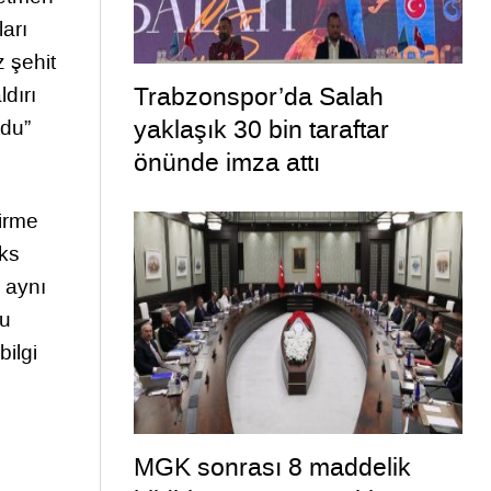
arı
 şehit
Trabzonspor’da Salah
ldırı
yaklaşık 30 bin taraftar
ldu”
önünde imza attı
dirme
eks
 aynı
ğu
bilgi
MGK sonrası 8 maddelik