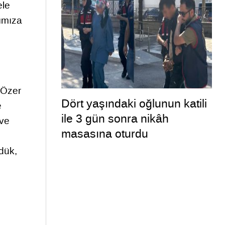
ele
ımıza
 Özer
Dört yaşındaki oğlunun katili
e
ile 3 gün sonra nikâh
 ve
masasına oturdu
rdük,