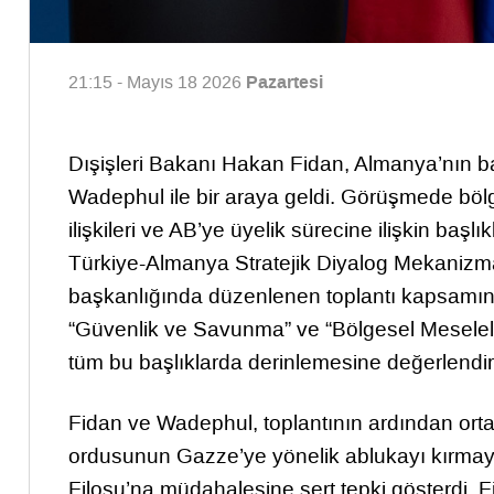
Pazartesi
21:15 - Mayıs 18 2026
Dışişleri Bakanı Hakan Fidan, Almanya’nın b
Wadephul ile bir araya geldi. Görüşmede bölge
ilişkileri ve AB’ye üyelik sürecine ilişkin baş
Türkiye-Almanya Stratejik Diyalog Mekanizma
başkanlığında düzenlenen toplantı kapsamında “İk
“Güvenlik ve Savunma” ve “Bölgesel Meseleler
tüm bu başlıklarda derinlemesine değerlendirme
Fidan ve Wadephul, toplantının ardından ortak 
ordusunun Gazze’ye yönelik ablukayı kırmay
Filosu’na müdahalesine sert tepki gösterdi. 