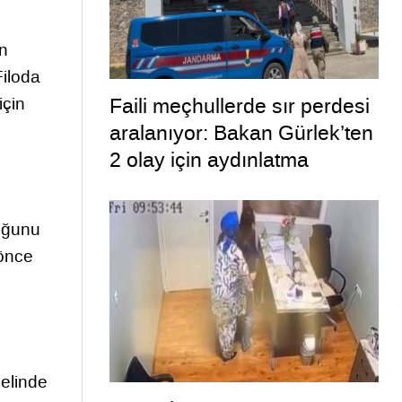
in
Filoda
Faili meçhullerde sır perdesi
için
aralanıyor: Bakan Gürlek’ten
2 olay için aydınlatma
paylaşımı
duğunu
 önce
melinde