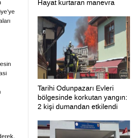
Hayat kurtaran manevra
n
iye’ye
ları
kesin
asi
Tarihi Odunpazarı Evleri
n
bölgesinde korkutan yangın:
2 kişi dumandan etkilendi
derek,