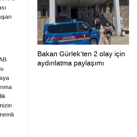
ası
luşan
Bakan Gürlek’ten 2 olay için
 AB
aydınlatma paylaşımı
nu
taya
vunma
lik
mizin
önemli