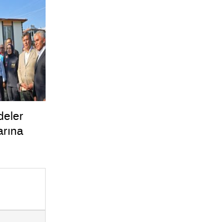
deler
arına