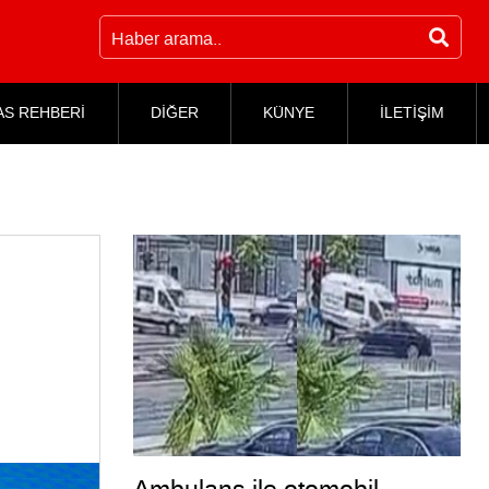
AS REHBERİ
DİĞER
KÜNYE
İLETİŞİM