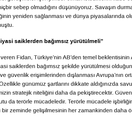
 hiçbir sebep olmadığını düşünüyoruz. Savaşın durm
iğinin yeniden sağlanması ve dünya piyasalarında o
nuştu.
siyasi saiklerden bağımsız yürütülmeli”
ar veren Fidan, Türkiye’nin AB’den temel beklentisinin
iyasi saiklerden bağımsız şekilde yürütülmesi olduğu
 ve güvenlik erişimlerinden dışlanması Avrupa’nın or
 Özellikle günümüz şartlarını dikkate aldığınızda sa
mizin stratejik niteliğini daha da pekiştirecektir. Güven
utu da terörle mücadeledir. Terörle mücadele işbirliği
lı bir zeminde gelişilmesinin her zamankinden daha 