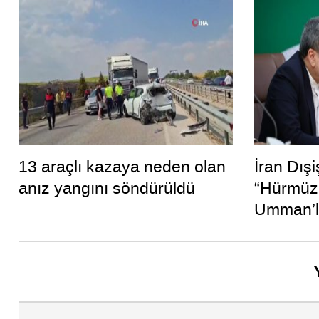
13 araçlı kazaya neden olan
İran Dışi
anız yangını söndürüldü
“Hürmüz
Umman’l
yakınız”