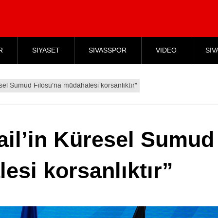
R
SİYASET
SİVASSPOR
VİDEO
SİV
esel Sumud Filosu’na müdahalesi korsanlıktır”
ail’in Küresel Sumud
esi korsanlıktır”