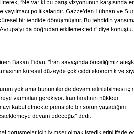
rterek, “Ne var ki bu barış vizyonunun karşısında e
 ve yayılmacı politikalarıdır. Gazze’den Lübnan ve Sur
küresel bir tehdide dönüşmüştür. Bu tehdidin yansıma
 Avrupa’yı da doğrudan etkilemektedir” diye konuştu.
inen Bakan Fidan, “İran savaşında önceliğimiz ateş
amasının küresel düzeyde çok ciddi ekonomik ve siy
durum yok ama bunun ileride devam ettirilebilmesi içi
reye varmaları gerekiyor. İran tarafının nükleer
yı kabul etmekte prensipte bir sorun yaşadığını
esteklemeye devam edeceğiz” dedi.
 görüşmeler için iyimser olmak istediklerini ifade e