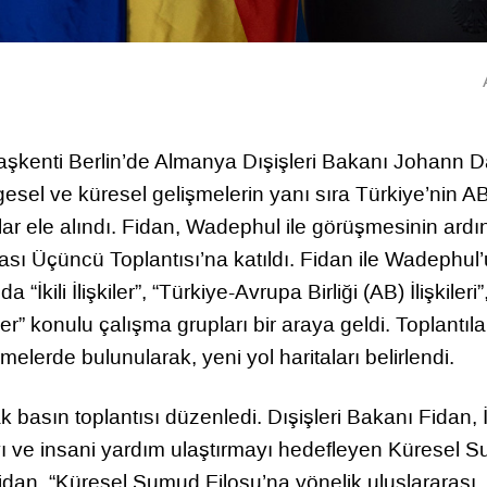
aşkenti Berlin’de Almanya Dışişleri Bakanı Johann D
sel ve küresel gelişmelerin yanı sıra Türkiye’nin AB
lıklar ele alındı. Fidan, Wadephul ile görüşmesinin ard
sı Üçüncü Toplantısı’na katıldı. Fidan ile Wadephul
ili İlişkiler”, “Türkiye-Avrupa Birliği (AB) İlişkileri”
” konulu çalışma grupları bir araya geldi. Toplantıl
lerde bulunularak, yeni yol haritaları belirlendi.
basın toplantısı düzenledi. Dışişleri Bakanı Fidan, İ
ı ve insani yardım ulaştırmayı hedefleyen Küresel 
Fidan, “Küresel Sumud Filosu’na yönelik uluslararası