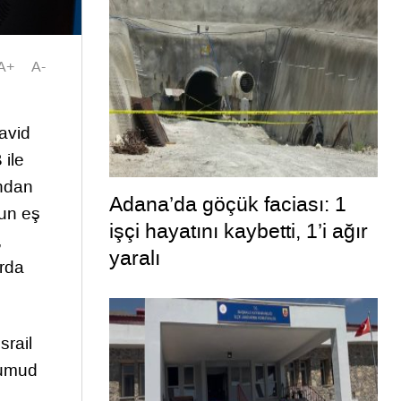
A+
A-
avid
 ile
ından
Adana’da göçük faciası: 1
’un eş
işçi hayatını kaybetti, 1’i ağır
,
yaralı
arda
srail
Sumud