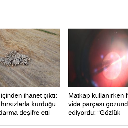
çinden ihanet çıktı:
Matkap kullanırken f
hırsızlarla kurduğu
vida parçası gözün
darma deşifre etti
ediyordu: “Gözlük
kullanmadım böyle o