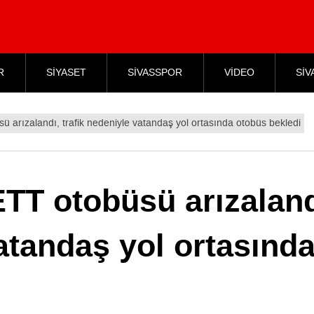
R
SİYASET
SİVASSPOR
VİDEO
SİV
ü arızalandı, trafik nedeniyle vatandaş yol ortasında otobüs bekledi
ETT otobüsü arızaland
vatandaş yol ortasınd