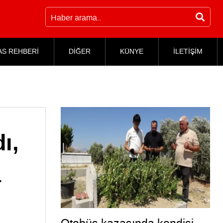
AS REHBERİ
DİĞER
KÜNYE
İLETİŞİM
ı,
a