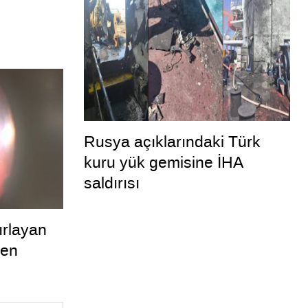
Rusya açıklarındaki Türk
kuru yük gemisine İHA
saldırısı
ırlayan
den
ldu”