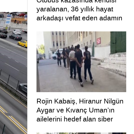
Otobüs kazasında kendisi
yaralanan, 36 yıllık hayat
arkadaşı vefat eden adamın
uykuya dalan şoförü
defalarca uyardığı ortaya
çıktı
Rojin Kabaiş, Hiranur Nilgün
Aygar ve Kıvanç Uman’ın
ailelerini hedef alan siber
zorbalara operasyon