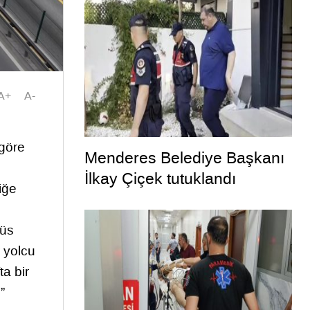
A+
A-
 göre
Menderes Belediye Başkanı
İlkay Çiçek tutuklandı
iğe
büs
 yolcu
a bir
”