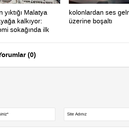
 yıktığı Malatya
kolonlardan ses gel
ayağa kalkıyor:
üzerine boşaltı
mi sokağında ilk
dı
Yorumlar (0)