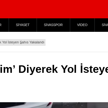
R
SİYASET
SİVASSPOR
VİDEO
SİV
ek Yol İsteyen Şahıs Yakalandı
sim’ Diyerek Yol İstey