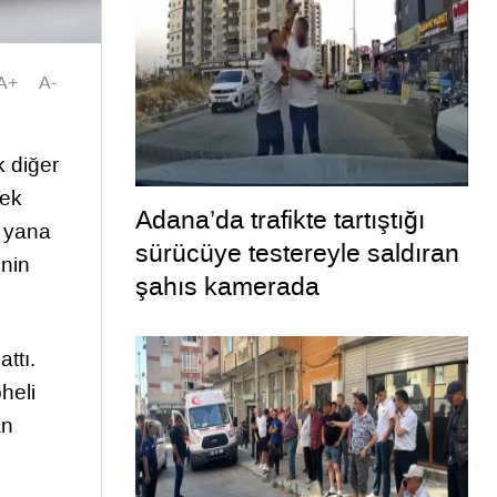
A+
A-
k diğer
Tek
Adana’da trafikte tartıştığı
n yana
sürücüye testereyle saldıran
inin
şahıs kamerada
ttı.
heli
an