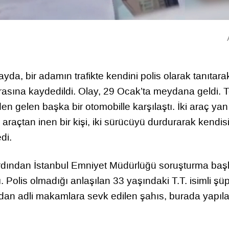
da, bir adamın trafikte kendini polis olarak tanıtara
rasına kaydedildi. Olay, 29 Ocak’ta meydana geldi. 
önden gelen başka bir otomobille karşılaştı. İki araç ya
raçtan inen bir kişi, iki sürücüyü durdurarak kendis
di.
rdından İstanbul Emniyet Müdürlüğü soruşturma başla
 Polis olmadığı anlaşılan 33 yaşındaki T.T. isimli şüp
ından adli makamlara sevk edilen şahıs, burada yapıl