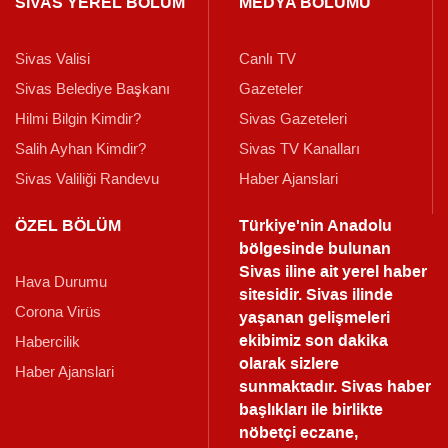
SİVAS YEREL BÖLÜM
MEDYA BÖLÜMÜ
Sivas Valisi
Canlı TV
Sivas Belediye Başkanı
Gazeteler
Hilmi Bilgin Kimdir?
Sivas Gazeteleri
Salih Ayhan Kimdir?
Sivas TV Kanalları
Sivas Valiliği Randevu
Haber Ajanslari
ÖZEL BÖLÜM
Türkiye'nin Anadolu
bölgesinde bulunan
Sivas iline ait yerel haber
Hava Durumu
sitesidir. Sivas ilinde
Corona Virüs
yaşanan gelişmeleri
ekibimiz son dakika
Habercilik
olarak sizlere
Haber Ajanslari
sunmaktadır.
Sivas haber
başlıkları ile birlikte
nöbetçi eczane,