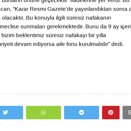
bunların önüne geçecektir” ifadelerine yer verdi. Bu
ncan, “Karar Resmi Gazete’de yayınlandıktan sonra a
olacaktır. Bu konuyla ilgili süresiz nafakanın
ı meclise sunmaları gerekmektedir. Bunu da 9 ay içer
izim beklentimiz süresiz nafakayı bir yılla
riyeti devam ediyorsa aile fonu kurulmalıdır” dedi.