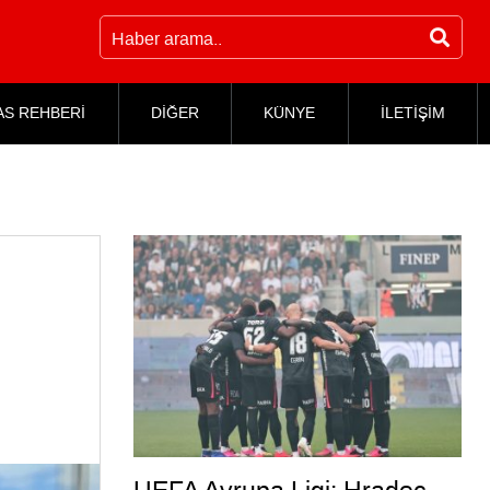
AS REHBERİ
DİĞER
KÜNYE
İLETİŞİM