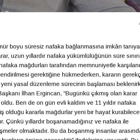
r boyu süresiz nafaka bağlanmasına imkân tanıy
arar, uzun yıllardır nafaka yükümlülüğünün süre sınırı
afaka mağdurları tarafından memnuniyetle karşıland
endirilmesi gerektiğine hükmederken, kararın gerek
yeni yasal düzenleme sürecinin başlaması beklenir
 Başkanı İlhan Ergincan, “Bugünkü çıkmış olan karar
oldu. Ben de on gün evli kaldım ve 11 yıldır nafaka
olduğu kararla mağdurlar yeni bir hayat kurabilece
r. Çünkü yıllardır boşanamadığınız ve nafaka ile
tüşmeler olmaktadır. Bu da boşanmış insanlar arasınd