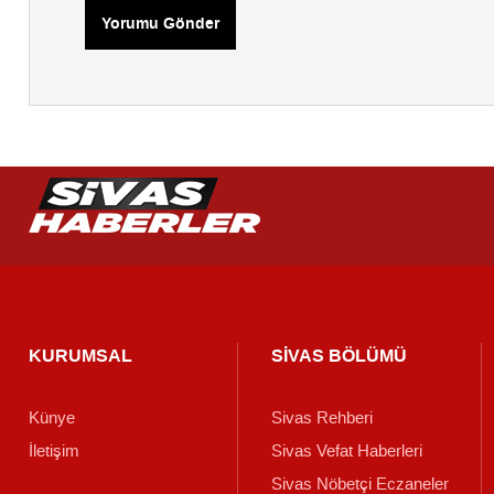
Yorumu Gönder
KURUMSAL
SİVAS BÖLÜMÜ
Künye
Sivas Rehberi
İletişim
Sivas Vefat Haberleri
Sivas Nöbetçi Eczaneler