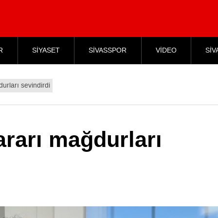
R
SİYASET
SİVASSPOR
VİDEO
SİV
urları sevindirdi
rarı mağdurları