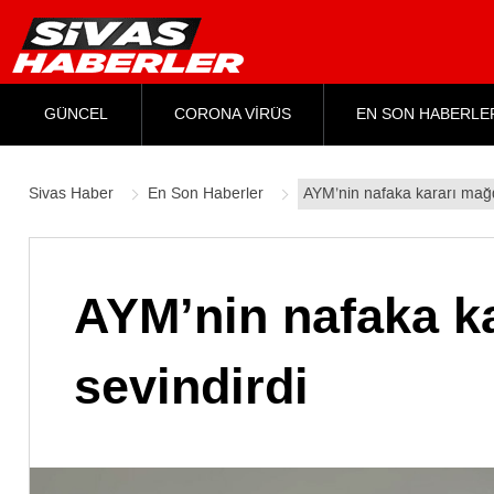
GÜNCEL
CORONA VİRÜS
EN SON HABERLE
Sivas Haber
En Son Haberler
AYM’nin nafaka kararı mağd
AYM’nin nafaka ka
sevindirdi