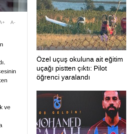
A+
A-
an
Özel uçuş okuluna ait eğitim
ı.
uçağı pistten çıktı: Pilot
çesinin
öğrenci yaralandı
ken
k ve
a