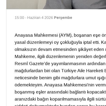
Perşembe
15:00 - Haziran 4 2026
Anayasa Mahkemesi (AYM), boşanan eşe ömü
yasal düzenlemeyi oy çokluğuyla iptal etti. K
olmaksızın devam etmesinden şikâyet eden n
Mahkeme, ilgili düzenlemenin yeniden değerl
Resmî Gazete’de yayımlanmasının ardından 
mağdurlardan biri olan Türkiye Aile Hareketi
neticesinde benim gibi mağdurlara umut ışığı 
ödemekteyim. Anayasa Mahkemesi’nin vermiş 
boşanmış eşler arasındaki bağlantı kopacaktı
aranızdaki bağın koparılmamasıyla ilgili sür