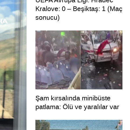
UEFA Avrupa Ligi: Hradec
Kralove: 0 – Beşiktaş: 1 (Maç
sonucu)
Şam kırsalında minibüste
patlama: Ölü ve yaralılar var