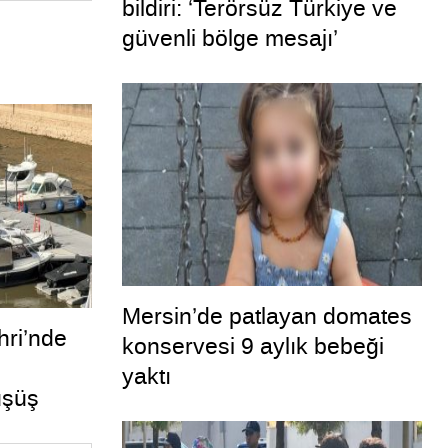
bildiri: ‘Terörsüz Türkiye ve
güvenli bölge mesajı’
Mersin’de patlayan domates
ri’nde
konservesi 9 aylık bebeği
yaktı
üşüş