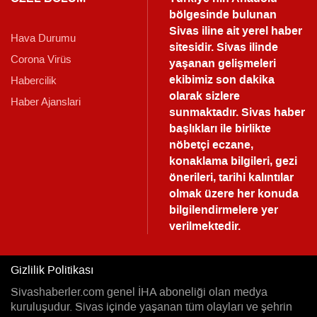
bölgesinde bulunan
Sivas iline ait yerel haber
Hava Durumu
sitesidir. Sivas ilinde
Corona Virüs
yaşanan gelişmeleri
ekibimiz son dakika
Habercilik
olarak sizlere
Haber Ajanslari
sunmaktadır.
Sivas haber
başlıkları ile birlikte
nöbetçi eczane,
konaklama bilgileri, gezi
önerileri, tarihi kalıntılar
olmak üzere her konuda
bilgilendirmelere yer
verilmektedir.
Gizlilik Politikası
Sivashaberler.com genel İHA aboneliği olan medya
kuruluşudur. Sivas içinde yaşanan tüm olayları ve şehrin