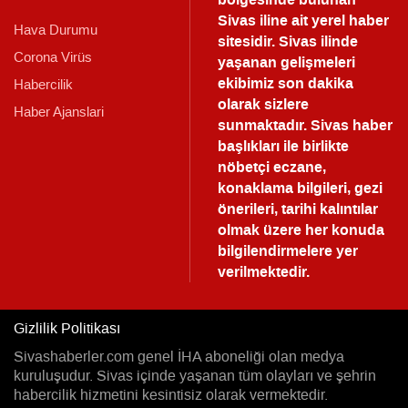
Sivas iline ait yerel haber
Hava Durumu
sitesidir. Sivas ilinde
Corona Virüs
yaşanan gelişmeleri
ekibimiz son dakika
Habercilik
olarak sizlere
Haber Ajanslari
sunmaktadır.
Sivas haber
başlıkları ile birlikte
nöbetçi eczane,
konaklama bilgileri, gezi
önerileri, tarihi kalıntılar
olmak üzere her konuda
bilgilendirmelere yer
verilmektedir.
Gizlilik Politikası
Sivashaberler.com genel İHA aboneliği olan medya
kuruluşudur. Sivas içinde yaşanan tüm olayları ve şehrin
habercilik hizmetini kesintisiz olarak vermektedir.