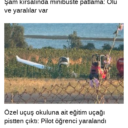
Şam kırsalında minibüste patlama: Ölü
ve yaralılar var
Özel uçuş okuluna ait eğitim uçağı
pistten çıktı: Pilot öğrenci yaralandı