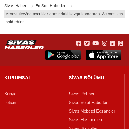
Sivas Haber
En Son Haberler
Arnavutköy’de çocuklar arasındaki kavga kamerada: Acımasızca
saldırdılar
KURUMSAL
SİVAS BÖLÜMÜ
Künye
Sivas Rehberi
İletişim
Sivas Vefat Haberleri
Sivas Nöbetçi Eczaneler
Sivas Hastaneleri
Sivas İlkokulları