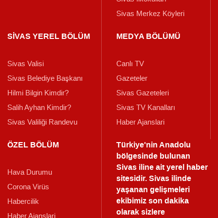
Sivas Merkez Köyleri
SİVAS YEREL BÖLÜM
MEDYA BÖLÜMÜ
Sivas Valisi
Canlı TV
Sivas Belediye Başkanı
Gazeteler
Hilmi Bilgin Kimdir?
Sivas Gazeteleri
Salih Ayhan Kimdir?
Sivas TV Kanalları
Sivas Valiliği Randevu
Haber Ajanslari
ÖZEL BÖLÜM
Türkiye'nin Anadolu
bölgesinde bulunan
Sivas iline ait yerel haber
Hava Durumu
sitesidir. Sivas ilinde
Corona Virüs
yaşanan gelişmeleri
ekibimiz son dakika
Habercilik
olarak sizlere
Haber Ajanslari