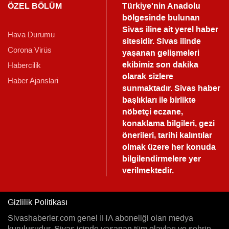
ÖZEL BÖLÜM
Türkiye'nin Anadolu
bölgesinde bulunan
Sivas iline ait yerel haber
Hava Durumu
sitesidir. Sivas ilinde
Corona Virüs
yaşanan gelişmeleri
ekibimiz son dakika
Habercilik
olarak sizlere
Haber Ajanslari
sunmaktadır.
Sivas haber
başlıkları ile birlikte
nöbetçi eczane,
konaklama bilgileri, gezi
önerileri, tarihi kalıntılar
olmak üzere her konuda
bilgilendirmelere yer
verilmektedir.
Gizlilik Politikası
Sivashaberler.com genel İHA aboneliği olan medya
kuruluşudur. Sivas içinde yaşanan tüm olayları ve şehrin