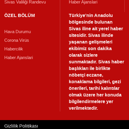
Sivas Valiliği Randevu
Haber Ajanslari
ÖZEL BÖLÜM
Türkiye'nin Anadolu
bölgesinde bulunan
Sivas iline ait yerel haber
Hava Durumu
sitesidir. Sivas ilinde
Corona Virüs
yaşanan gelişmeleri
ekibimiz son dakika
Habercilik
olarak sizlere
Haber Ajanslari
sunmaktadır.
Sivas haber
başlıkları ile birlikte
nöbetçi eczane,
konaklama bilgileri, gezi
önerileri, tarihi kalıntılar
olmak üzere her konuda
bilgilendirmelere yer
verilmektedir.
Gizlilik Politikası