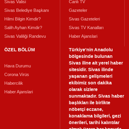
Sivas Valisi
Canlı TV
Sivas Belediye Başkanı
Gazeteler
Hilmi Bilgin Kimdir?
Sivas Gazeteleri
Salih Ayhan Kimdir?
Sivas TV Kanalları
Sivas Valiliği Randevu
Haber Ajanslari
ÖZEL BÖLÜM
Türkiye'nin Anadolu
bölgesinde bulunan
Sivas iline ait yerel haber
Hava Durumu
sitesidir. Sivas ilinde
Corona Virüs
yaşanan gelişmeleri
ekibimiz son dakika
Habercilik
olarak sizlere
Haber Ajanslari
sunmaktadır.
Sivas haber
başlıkları ile birlikte
nöbetçi eczane,
konaklama bilgileri, gezi
önerileri, tarihi kalıntılar